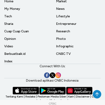
Home
Market
My Money
News
Tech
Lifestyle
Sharia
Entrepreneur
Cuap Cuap Cuan
Research
Opinion
Photo
Video
Infographic
Berbuatbaik.id
CNBC TV
Index
Connect With Us:
Download aplikasi CNBC Indonesia:
Tentang Kami
|
Redaksi
|
Pedoman Media Siber
|
Karir
|
Disclaimer
|
CNBC
Indonesia My Investment
©2026 CNBC Indonesia, A Transmedia Company