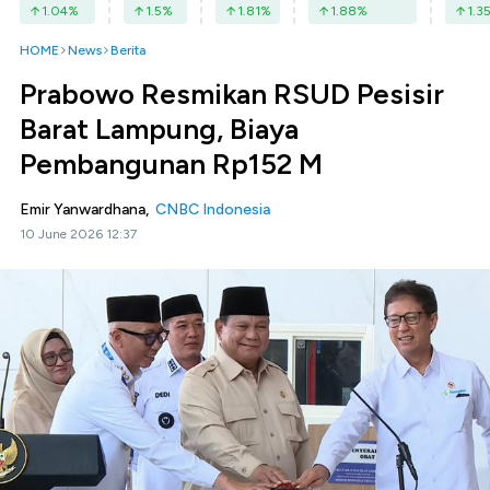
1.04
%
1.5
%
1.81
%
1.88
%
1.3
HOME
News
Berita
Prabowo Resmikan RSUD Pesisir
Barat Lampung, Biaya
Pembangunan Rp152 M
Emir Yanwardhana,
CNBC Indonesia
10 June 2026 12:37