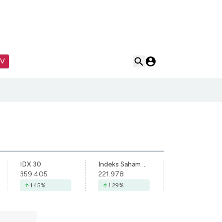
TV
IDX 30
Indeks Saham Syariah Indonesia
359.405
221.978
1.45
%
1.29
%