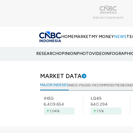
HOME
MARKET
MY MONEY
NEWS
TE
RESEARCH
OPINION
PHOTO
VIDEO
INFOGRAPHI
MARKET DATA
MAJOR INDEXES
INDO-FX
USD-FX
COMMODITIES
BOND
IHSG
LQ45
6,409.654
640.294
1.04
%
1.5
%