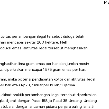
Tembaga Terbang ke Zona Berbahaya
Ma
ktivitas penambangan ilegal tersebut diduga telah
ahan mencapai sekitar 200 hektare. Helfi
oduksi emas, aktivitas ilegal tersebut menghasilkan
ghasilkan lima gram emas per hari dan jumlah mesin
si diperkirakan mencapai 1.575 gram emas per hari.
am, maka potensi pendapatan kotor dari aktivitas ilegal
r hari atau Rp73,7 miliar per bulan," ujarnya.
akibat praktik pertambangan ilegal tersebut diperkirakan
angka dijerat dengan Pasal 158 jo Pasal 35 Undang-Undang
tubara, dengan ancaman pidana penjara paling lama 5