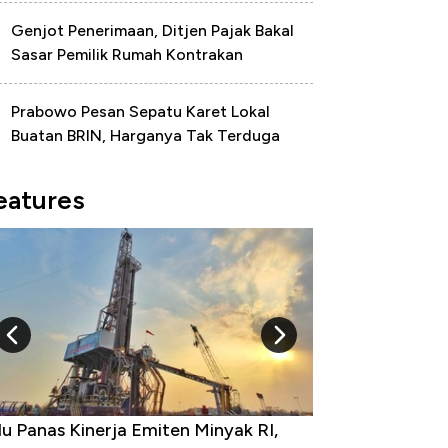
Genjot Penerimaan, Ditjen Pajak Bakal
Sasar Pemilik Rumah Kontrakan
Prabowo Pesan Sepatu Karet Lokal
Buatan BRIN, Harganya Tak Terduga
eatures
u Panas Kinerja Emiten Minyak RI,
10 Provinsi den