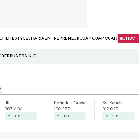
CH
LIFESTYLE
SHARIA
ENTREPRENEUR
CUAP CUAP CUAN
CNBC 
C
BERBUATBAIK.ID
S
JII
Pefindo i-Grade
Sri-Kehati
387.404
160.377
312.025
1.81
%
1.88
%
1.35
%