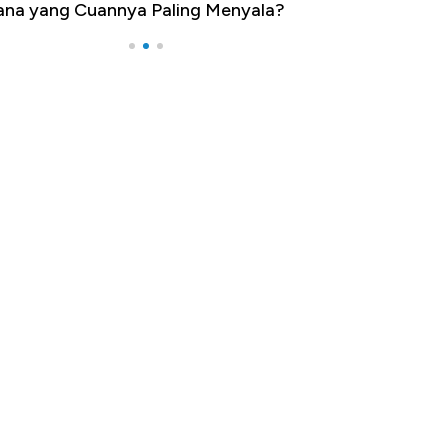
na yang Cuannya Paling Menyala?
Pengangguran Te