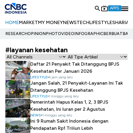
APPS
HOME
MARKET
MY MONEY
NEWS
TECH
LIFESTYLE
SHARIA
E
RESEARCH
OPINION
PHOTO
VIDEO
INFOGRAPHIC
BERBUATBAIK.
#layanan kesehatan
Daftar 21 Penyakit Tak Ditanggung BPJS
Kesehatan Per Januari 2026
LIFESTYLE
4 jam yang lalu
Jangan Salah, 21 Penyakit-Layanan Ini Tak
Ditanggung BPJS Kesehatan
LIFESTYLE
1 minggu yang lalu
Pemerintah Hapus Kelas 1, 2, 3 BPJS
Kesehatan, Ini Iuran per 2 Agustus
NEWS
1 minggu yang lalu
Ini 9 Rumah Sakit Indonesia dengan
Pendapatan Rp1 Triliun Lebih