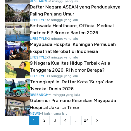
RESEARCH
1 minggu yang lalu
Daftar Negara ASEAN yang Penduduknya
Paling Panjang Umur
LIFESTYLE
2 minggu yang lalu
Bethsaida Healthcare, Official Medical
Partner FIP Bronze Banten 2026
LIFESTYLE
2 minggu yang lalu
Mayapada Hospital Kuningan Permudah
Ekspatriat Berobat di Indonesia
LIFESTYLE
3 minggu yang lalu
9 Negara Kualitas Hidup Terbaik Asia
Tenggara 2026, RI Nomor Berapa?
LIFESTYLE
3 minggu yang lalu
Terungkap! Ini Daftar Kota 'Surga' dan
'Neraka' Dunia 2026
RESEARCH
4 minggu yang lalu
Gubernur Pramono Resmikan Mayapada
Hospital Jakarta Timur
NEWS
1 bulan yang lalu
1
2
3
4
...
24