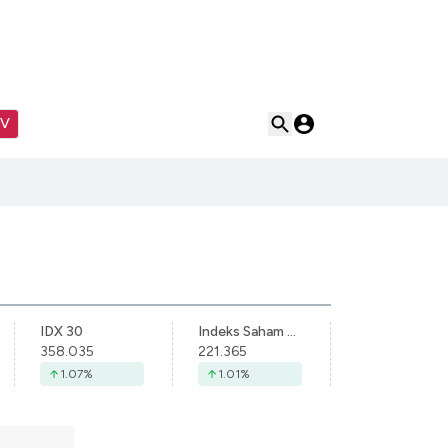
TV
IDX 30
Indeks Saham Syariah Indonesia
358.035
221.365
1.07
%
1.01
%