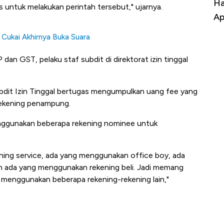
Harga Batu Bara Bangkit, Ada Kabar
Ha
s untuk melakukan perintah tersebut," ujarnya.
Baik Buat Pengusaha RI
Ap
 Cukai Akhirnya Buka Suara
n GST, pelaku staf subdit di direktorat izin tinggal
dit Izin Tinggal bertugas mengumpulkan uang fee yang
 rekening penampung.
nggunakan beberapa rekening nominee untuk
ning service, ada yang menggunakan office boy, ada
n ada yang menggunakan rekening beli. Jadi memang
i menggunakan beberapa rekening-rekening lain,"