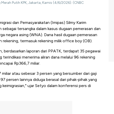
Merah Putih KPK, Jakarta, Kamis (4/6/2026). (CNBC
migrasi dan Pemasyarakatan (Imipas) Silmy Karim
kan sebagai tersangka dalam kasus dugaan pemerasan dan
 warga negara asing (WNA). Dana hasil dugaan pemerasan
 rekening, termasuk rekening milik office boy (OB).
 berdasarkan laporan dari PPATK, terdapat 35 pegawai
terindikasi menerima aliran dana melalui 96 rekening
encapai Rp366,7 miliar.
7 miliar atau sebesar 3 persen yang bersumber dari gaji
97 persen lainnya diduga berasal dari pihak-pihak yang
keimigrasian," ujar Setyo dalam konferensi pers di