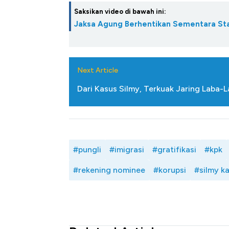
Saksikan video di bawah ini:
Jaksa Agung Berhentikan Sementara Sta
Next Article
Dari Kasus Silmy, Terkuak Jaring Laba-L
#pungli
#imigrasi
#gratifikasi
#kpk
#rekening nominee
#korupsi
#silmy k