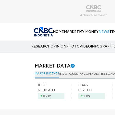
HOME
MARKET
MY MONEY
NEWS
TE
RESEARCH
OPINION
PHOTO
VIDEO
INFOGRAPHI
MARKET DATA
MAJOR INDEXES
INDO-FX
USD-FX
COMMODITIES
BOND
IHSG
LQ45
6,388.483
637.883
0.71
%
1.11
%