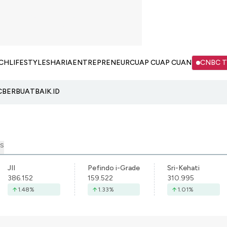
CH
LIFESTYLE
SHARIA
ENTREPRENEUR
CUAP CUAP CUAN
CNBC 
C
BERBUATBAIK.ID
S
JII
Pefindo i-Grade
Sri-Kehati
386.152
159.522
310.995
1.48
%
1.33
%
1.01
%