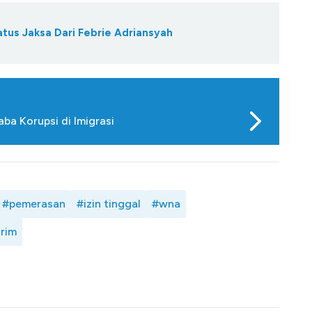
tus Jaksa Dari Febrie Adriansyah
aba Korupsi di Imigrasi
#pemerasan
#izin tinggal
#wna
arim