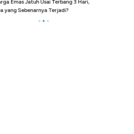
rga Emas Jatuh Usai Terbang 3 Hari,
Dominasi China 
a yang Sebenarnya Terjadi?
Impor 100 Nega