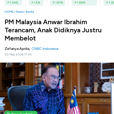
1.04
%
1.5
%
1.81
%
1.88
%
1.3
HOME
News
Berita
PM Malaysia Anwar Ibrahim
Terancam, Anak Didiknya Justru
Membelot
Zefanya Aprilia,
CNBC Indonesia
30 May 2026 17:30