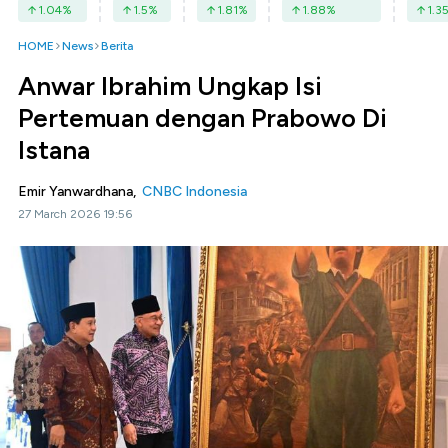
1.04
%
1.5
%
1.81
%
1.88
%
1.3
HOME
News
Berita
Anwar Ibrahim Ungkap Isi
Pertemuan dengan Prabowo Di
Istana
Emir Yanwardhana,
CNBC Indonesia
27 March 2026 19:56