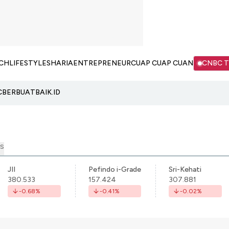
CH
LIFESTYLE
SHARIA
ENTREPRENEUR
CUAP CUAP CUAN
CNBC 
C
BERBUATBAIK.ID
S
JII
Pefindo i-Grade
Sri-Kehati
380.533
157.424
307.881
-0.68
%
-0.41
%
-0.02
%