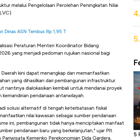
tur melalui Pengelolaan Perolehan Peningkatan Nilai
4.
LVC).
nan Dinas ASN Tembus Rp 1,95 T
5.
ialisasi Peraturan Menteri Koordinator Bidang
26 yang menjadi pedoman rujukan nasional bagi
F
 Daerah kini dapat menangkap dan memanfaatkan
lahan yang dihasilkan dari pembangunan infrastruktur.
t nantinya dialokasikan kembali untuk mendanai proyek
kan kemandirian pendanaan antarwilayah.
 solusi alternatif di tengah keterbatasan fiskal
manfaatkan nilai kawasan sebagai sumber pendanaan
sme ini, pembangunan tidak hanya menciptakan manfaat
umber pendanaan baru yang berkelanjutan," ujar Plt.
niture &
Industri Susu Jadi Bintang Baru Ekonomi
5 
an Pariwisata Kemenko Perekonomian Dida Gardera,