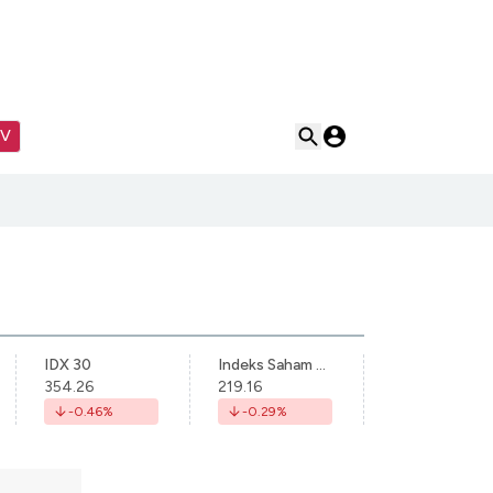
TV
IDX 30
Indeks Saham Syariah Indonesia
354.26
219.16
-0.46
%
-0.29
%