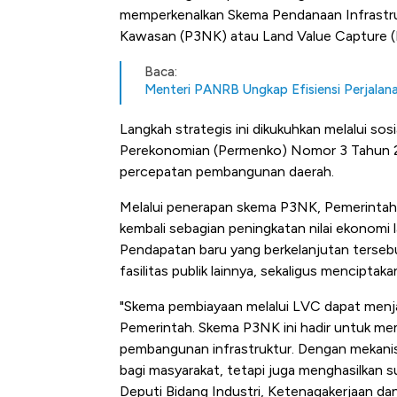
memperkenalkan Skema Pendanaan Infrastruk
Kawasan (P3NK) atau Land Value Capture (
Baca:
Menteri PANRB Ungkap Efisiensi Perjala
Langkah strategis ini dikukuhkan melalui sos
Perekonomian (Permenko) Nomor 3 Tahun 20
percepatan pembangunan daerah.
Melalui penerapan skema P3NK, Pemerintah
kembali sebagian peningkatan nilai ekonomi 
Pendapatan baru yang berkelanjutan tersebu
fasilitas publik lainnya, sekaligus mencipta
"Skema pembiayaan melalui LVC dapat menjadi
Pemerintah. Skema P3NK ini hadir untuk me
pembangunan infrastruktur. Dengan mekani
bagi masyarakat, tetapi juga menghasilkan s
Bangkit dari Kubur! Bisnis Fur
Deputi Bidang Industri, Ketenagakerjaan d