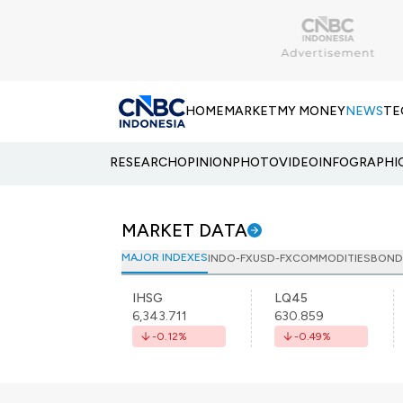
HOME
MARKET
MY MONEY
NEWS
TE
RESEARCH
OPINION
PHOTO
VIDEO
INFOGRAPHI
MARKET DATA
MAJOR INDEXES
INDO-FX
USD-FX
COMMODITIES
BOND
IHSG
LQ45
6,343.711
630.859
-0.12
%
-0.49
%