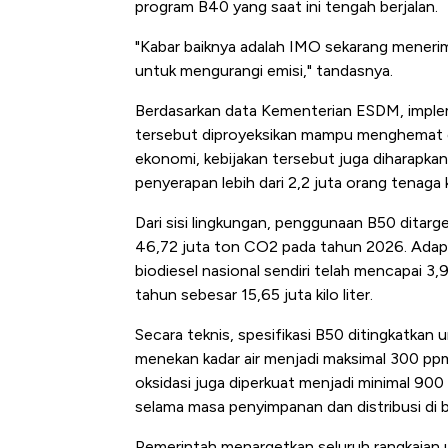
program B40 yang saat ini tengah berjalan.
di Jaman Dulu
"Kabar baiknya adalah IMO sekarang menerima
untuk mengurangi emisi," tandasnya.
Berdasarkan data Kementerian ESDM, implem
tersebut diproyeksikan mampu menghemat dev
ekonomi, kebijakan tersebut juga diharapka
penyerapan lebih dari 2,2 juta orang tenaga k
Dari sisi lingkungan, penggunaan B50 dita
46,72 juta ton CO2 pada tahun 2026. Adapun
biodiesel nasional sendiri telah mencapai 3,90
tahun sebesar 15,65 juta kilo liter.
Secara teknis, spesifikasi B50 ditingkatka
menekan kadar air menjadi maksimal 300 ppm
oksidasi juga diperkuat menjadi minimal 900
selama masa penyimpanan dan distribusi di b
Pemerintah menargetkan seluruh rangkaian u