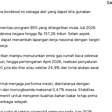
Sampai Ribuan Kilometer
Me
 biodiesel ini sebagai alat yang dapat kita gunakan
entasi program B50 yang ditargetkan mulai Juli 2026
isa negara hingga Rp 157,28 triliun. Selain aspek
n dapat menambah lapangan kerja nasional dengan target
erja.
rgetkan mampu menurunkan emisi gas rumah kaca sebesar
, hingga pertengahan April 2026, realisasi penyaluran
 juta kilo liter atau sekitar 24,9% dari total alokasi awal
n untuk menjaga performa mesin, diantaranya dengan
 dan monogliserida maksimal 0,47% massa. Stabilitas
 menit untuk menjamin kualitas bahan bakar tetap prima
erbagai wilayah.
ji coba di sektor otomotif rampung pada Juni 2026,