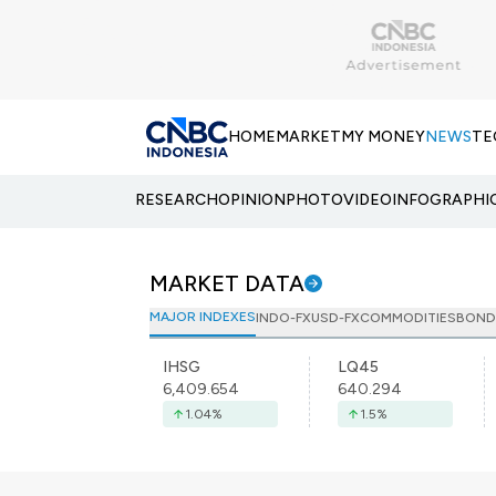
HOME
MARKET
MY MONEY
NEWS
TE
RESEARCH
OPINION
PHOTO
VIDEO
INFOGRAPHI
MARKET DATA
MAJOR INDEXES
INDO-FX
USD-FX
COMMODITIES
BOND
IHSG
LQ45
6,409.654
640.294
1.04
%
1.5
%