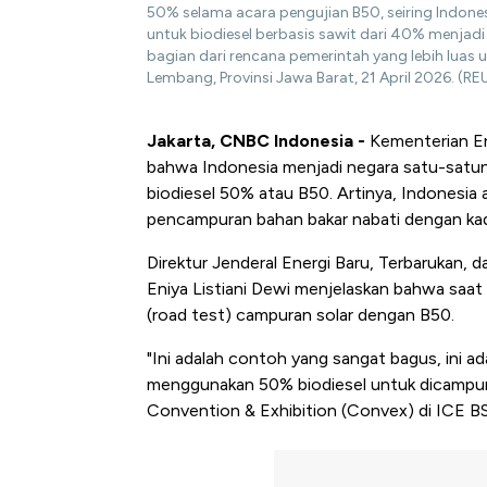
50% selama acara pengujian B50, seiring Indon
untuk biodiesel berbasis sawit dari 40% menjad
bagian dari rencana pemerintah yang lebih luas u
Lembang, Provinsi Jawa Barat, 21 April 2026. (RE
Jakarta, CNBC Indonesia -
Kementerian En
bahwa Indonesia menjadi negara satu-satun
biodiesel 50% atau B50. Artinya, Indonesia
pencampuran bahan bakar nabati dengan kada
Direktur Jenderal Energi Baru, Terbarukan,
Eniya Listiani Dewi menjelaskan bahwa saat 
(road test) campuran solar dengan B50.
"Ini adalah contoh yang sangat bagus, ini ad
menggunakan 50% biodiesel untuk dicampur k
Convention & Exhibition (Convex) di ICE BS