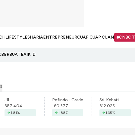
CH
LIFESTYLE
SHARIA
ENTREPRENEUR
CUAP CUAP CUAN
CNBC 
C
BERBUATBAIK.ID
S
JII
Pefindo i-Grade
Sri-Kehati
387.404
160.377
312.025
1.81
%
1.88
%
1.35
%