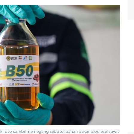
uk foto sambil memegang sebotol bahan bakar biodiesel sawit