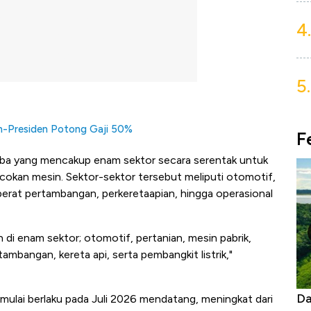
4.
5.
h-Presiden Potong Gaji 50%
F
coba yang mencakup enam sektor secara serentak untuk
cokan mesin. Sektor-sektor tersebut meliputi otomotif,
t berat pertambangan, perkeretaapian, hingga operasional
an di enam sektor; otomotif, pertanian, mesin pabrik,
tambangan, kereta api, serta pembangkit listrik,"
as Tanpa AC
Daftar Sungai Terpanjang di Dunia,
Ne
mulai berlaku pada Juli 2026 mendatang, meningkat dari