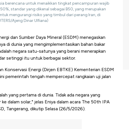
esia berencana untuk menaikkan tingkat pencampuran wajib
i 50%, standar yang dikenal sebagai B50, yang merupakan
ntuk mengurangi risiko yang timbul dari perang Iran, di
UTERS/Ajeng Dinar Ulfiana)
ergi dan Sumber Daya Mineral (ESDM) menegaskan
ya di dunia yang mengimplementasikan bahan bakar
 adalah negara satu-satunya yang berani menerapkan
r setinggi itu untuk berbagai sektor.
 dan Konservasi Energi (Dirjen EBTKE) Kementerian ESDM
ini pemerintah tengah mempercepat rangkaian uji jalan
alah yang pertama di dunia. Tidak ada negara yang
e dalam solar," jelas Eniya dalam acara The 50th IPA
D, Tangerang, dikutip Selasa (26/5/2026).