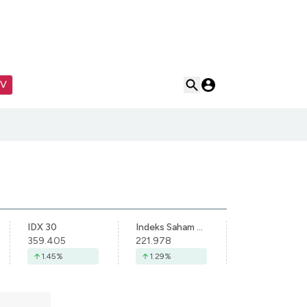
TV
IDX 30
Indeks Saham Syariah Indonesia
359.405
221.978
1.45
%
1.29
%