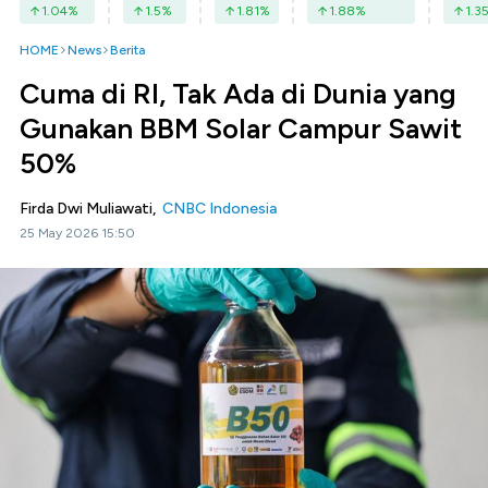
1.04
%
1.5
%
1.81
%
1.88
%
1.3
HOME
News
Berita
Cuma di RI, Tak Ada di Dunia yang
Gunakan BBM Solar Campur Sawit
50%
Firda Dwi Muliawati,
CNBC Indonesia
25 May 2026 15:50