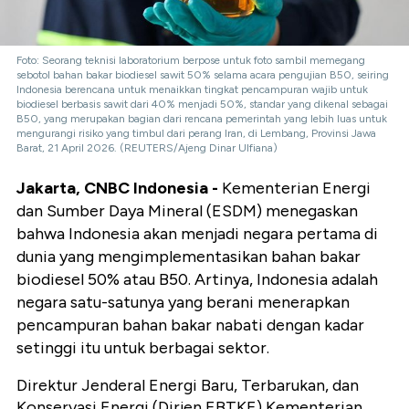
Foto: Seorang teknisi laboratorium berpose untuk foto sambil memegang
sebotol bahan bakar biodiesel sawit 50% selama acara pengujian B50, seiring
Indonesia berencana untuk menaikkan tingkat pencampuran wajib untuk
biodiesel berbasis sawit dari 40% menjadi 50%, standar yang dikenal sebagai
B50, yang merupakan bagian dari rencana pemerintah yang lebih luas untuk
mengurangi risiko yang timbul dari perang Iran, di Lembang, Provinsi Jawa
Barat, 21 April 2026. (REUTERS/Ajeng Dinar Ulfiana)
Jakarta, CNBC Indonesia -
Kementerian Energi
dan Sumber Daya Mineral (ESDM) menegaskan
bahwa Indonesia akan menjadi negara pertama di
dunia yang mengimplementasikan bahan bakar
biodiesel 50% atau B50. Artinya, Indonesia adalah
negara satu-satunya yang berani menerapkan
pencampuran bahan bakar nabati dengan kadar
setinggi itu untuk berbagai sektor.
Direktur Jenderal Energi Baru, Terbarukan, dan
Konservasi Energi (Dirjen EBTKE) Kementerian