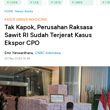
1.04
%
1.5
%
1.81
%
1.88
%
1.3
HOME
News
Berita
KASUS UNDER INVOICING
Tak Kapok, Perusahan Raksasa
Sawit RI Sudah Terjerat Kasus
Ekspor CPO
Emir Yanwardhana,
CNBC Indonesia
25 May 2026 14:39