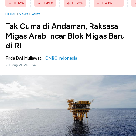
-0.12
%
-0.49
%
-0.68
%
-0.41
%
HOME
News
Berita
Tak Cuma di Andaman, Raksasa
Migas Arab Incar Blok Migas Baru
di RI
Firda Dwi Muliawati,
CNBC Indonesia
20 May 2026 16:45