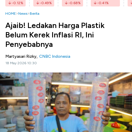
-0.12
%
-0.49
%
-0.68
%
-0.41
%
HOME
News
Berita
Ajaib! Ledakan Harga Plastik
Belum Kerek Inflasi RI, Ini
Penyebabnya
Martyasari Rizky,
CNBC Indonesia
18 May 2026 10:30