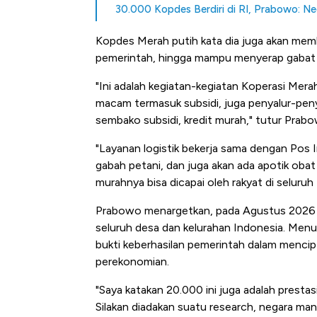
30.000 Kopdes Berdiri di RI, Prabowo: Ne
Kopdes Merah putih kata dia juga akan memb
pemerintah, hingga mampu menyerap gabat 
"Ini adalah kegiatan-kegiatan Koperasi Mer
macam termasuk subsidi, juga penyalur-peny
sembako subsidi, kredit murah," tutur Prabo
"Layanan logistik bekerja sama dengan Pos
gabah petani, dan juga akan ada apotik oba
murahnya bisa dicapai oleh rakyat di seluruh
Prabowo menargetkan, pada Agustus 2026 m
seluruh desa dan kelurahan Indonesia. Me
bukti keberhasilan pemerintah dalam mencip
perekonomian.
"Saya katakan 20.000 ini juga adalah prestasi
Kongo Tutup Keran Ekspor, 
Silakan diadakan suatu research, negara m