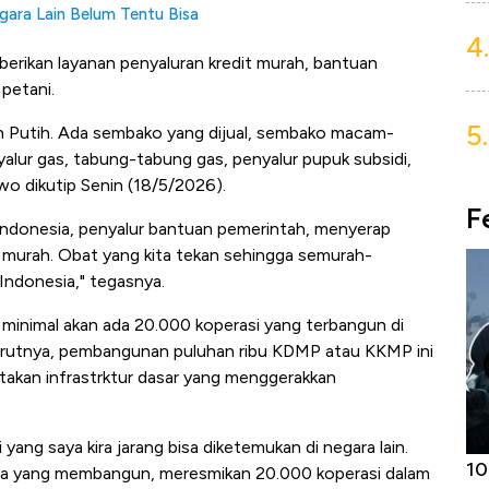
gara Lain Belum Tentu Bisa
4.
erikan layanan penyaluran kredit murah, bantuan
petani.
5.
ah Putih. Ada sembako yang dijual, sembako macam-
alur gas, tabung-tabung gas, penyalur pupuk subsidi,
wo dikutip Senin (18/5/2026).
F
 Indonesia, penyalur bantuan pemerintah, menyerap
t murah. Obat yang kita tekan sehingga semurah-
 Indonesia," tegasnya.
inimal akan ada 20.000 koperasi yang terbangun di
nurutnya, pembangunan puluhan ribu KDMP atau KKMP ini
takan infrastrktur dasar yang menggerakkan
 yang saya kira jarang bisa diketemukan di negara lain.
Harga
Adu Panas Kinerja Emiten Minyak RI,
10
ana yang membangun, meresmikan 20.000 koperasi dalam