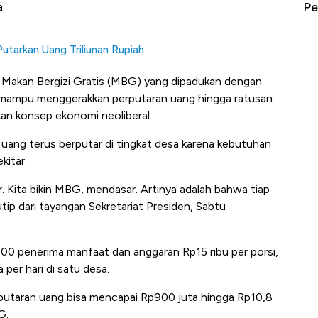
erbahaya
Mana yang Cuannya Paling Menyala?
Pe
a.
tarkan Uang Triliunan Rupiah
 Makan Bergizi Gratis (MBG) yang dipadukan dengan
 mampu menggerakkan perputaran uang hingga ratusan
kan konsep ekonomi neoliberal.
g terus berputar di tingkat desa karena kebutuhan
kitar.
r. Kita bikin MBG, mendasar. Artinya adalah bahwa tiap
utip dari tayangan Sekretariat Presiden, Sabtu
00 penerima manfaat dan anggaran Rp15 ribu per porsi,
per hari di satu desa.
putaran uang bisa mencapai Rp900 juta hingga Rp10,8
G.