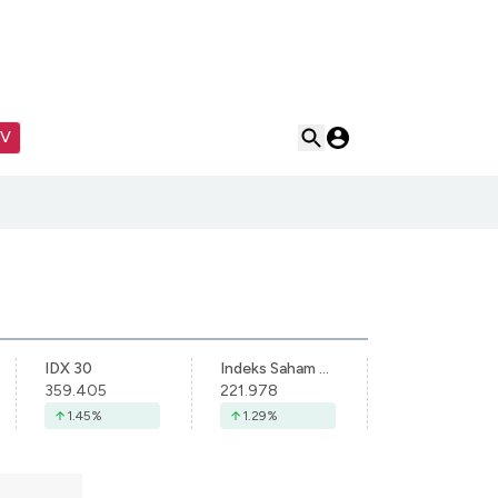
TV
IDX 30
Indeks Saham Syariah Indonesia
359.405
221.978
1.45
%
1.29
%