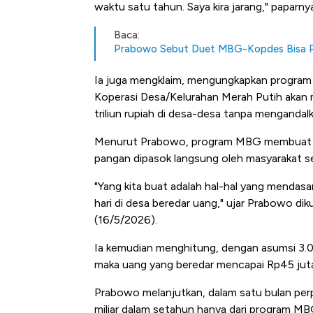
Tembaga Terbang ke Zona B
waktu satu tahun. Saya kira jarang," paparny
Baca:
Prabowo Sebut Duet MBG-Kopdes Bisa Pu
Ia juga mengklaim, mengungkapkan program
Koperasi Desa/Kelurahan Merah Putih akan
triliun rupiah di desa-desa tanpa mengandal
Menurut Prabowo, program MBG membuat uan
pangan dipasok langsung oleh masyarakat se
"Yang kita buat adalah hal-hal yang mendasa
hari di desa beredar uang," ujar Prabowo dik
(16/5/2026).
Ia kemudian menghitung, dengan asumsi 3.0
maka uang yang beredar mencapai Rp45 juta 
Prabowo melanjutkan, dalam satu bulan per
miliar dalam setahun hanya dari program MB