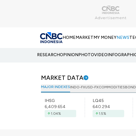
HOME
MARKET
MY MONEY
NEWS
TE
RESEARCH
OPINION
PHOTO
VIDEO
INFOGRAPHI
MARKET DATA
MAJOR INDEXES
INDO-FX
USD-FX
COMMODITIES
BOND
IHSG
LQ45
6,409.654
640.294
1.04
%
1.5
%