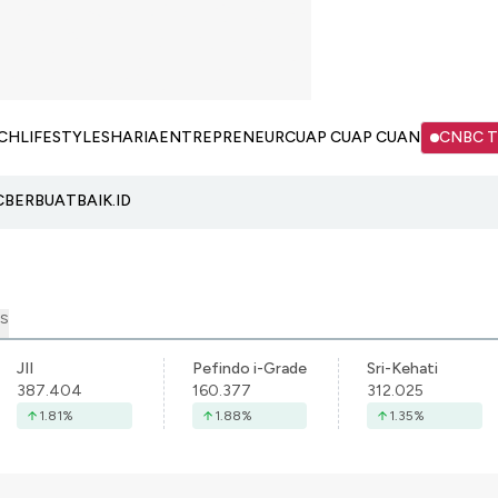
CH
LIFESTYLE
SHARIA
ENTREPRENEUR
CUAP CUAP CUAN
CNBC 
C
BERBUATBAIK.ID
S
JII
Pefindo i-Grade
Sri-Kehati
387.404
160.377
312.025
1.81
%
1.88
%
1.35
%