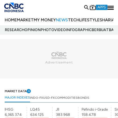
APPS
HOME
MARKET
MY MONEY
NEWS
TECH
LIFESTYLE
SHARIA
E
RESEARCH
OPINION
PHOTO
VIDEO
INFOGRAPHIC
BERBUATBAIK.
MARKET DATA
MAJOR INDEXES
INDO-FX
USD-FX
COMMODITIES
BONDS
IHSG
LQ45
JII
Pefindo i-Grade
Sr
6,365.374
634.125
383.968
158.478
3