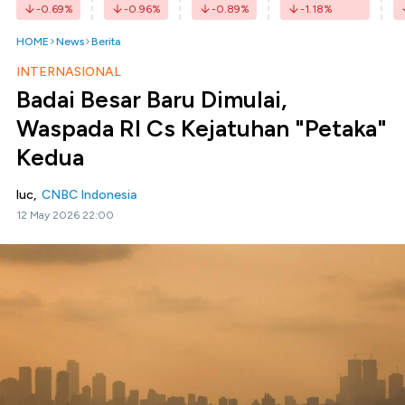
-0.69
%
-0.96
%
-0.89
%
-1.18
%
HOME
News
Berita
INTERNASIONAL
Badai Besar Baru Dimulai,
Waspada RI Cs Kejatuhan "Petaka"
Kedua
luc,
CNBC Indonesia
12 May 2026 22:00