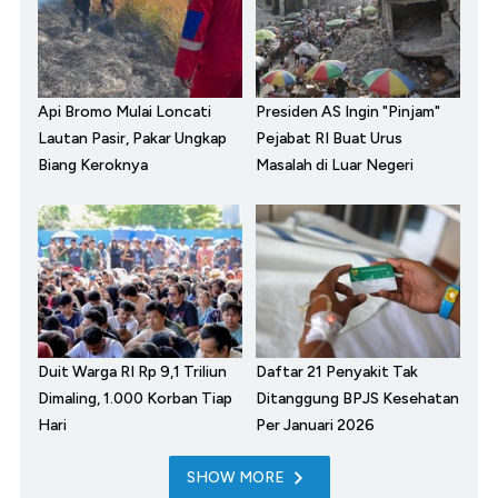
Api Bromo Mulai Loncati
Presiden AS Ingin "Pinjam"
Lautan Pasir, Pakar Ungkap
Pejabat RI Buat Urus
Biang Keroknya
Masalah di Luar Negeri
Duit Warga RI Rp 9,1 Triliun
Daftar 21 Penyakit Tak
Dimaling, 1.000 Korban Tiap
Ditanggung BPJS Kesehatan
Hari
Per Januari 2026
SHOW MORE