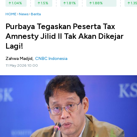
1.04
%
1.5
%
1.81
%
1.88
%
1.3
HOME
News
Berita
Purbaya Tegaskan Peserta Tax
Amnesty Jilid II Tak Akan Dikejar
Lagi!
Zahwa Madjid,
CNBC Indonesia
11 May 2026 10:00