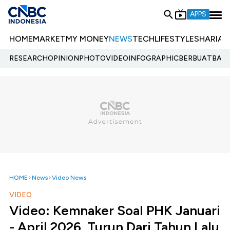
APPS
HOME
MARKET
MY MONEY
NEWS
TECH
LIFESTYLE
SHARIA
E
RESEARCH
OPINION
PHOTO
VIDEO
INFOGRAPHIC
BERBUATBAIK.
HOME
News
Video News
VIDEO
Video: Kemnaker Soal PHK Januari
- April 2026, Turun Dari Tahun Lalu