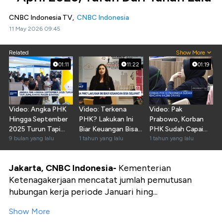
CNBC Indonesia TV,
CNBC Indonesia
11 May 2026 09:45
Related
Show More
01:11
11:22
01:19
Video: Angka PHK
Video: Terkena
Video: Pak
Hingga September
PHK? Lakukan Ini
Prabowo, Korban
2025 Turun Tapi
Biar Keuangan Bisa
PHK Sudah Capai
Jumlahnya Banyak!
9 bulan yang lalu
Selamat
1 tahun yang lalu
64 Ribu Orang!
1 tahun yang lalu
Jakarta, CNBC Indonesia-
Kementerian
Ketenagakerjaan mencatat jumlah pemutusan
hubungan kerja periode Januari hing...
Show More