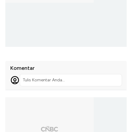
Komentar
Tulis Komentar Anda...