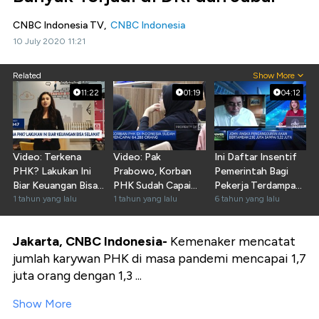
CNBC Indonesia TV,
CNBC Indonesia
10 July 2020 11:21
Related
Show More
11:22
01:19
04:12
Video: Terkena
Video: Pak
Ini Daftar Insentif
PHK? Lakukan Ini
Prabowo, Korban
Pemerintah Bagi
Biar Keuangan Bisa
PHK Sudah Capai
Pekerja Terdampak
Selamat
1 tahun yang lalu
64 Ribu Orang!
1 tahun yang lalu
Corona
6 tahun yang lalu
Jakarta, CNBC Indonesia-
Kemenaker mencatat
jumlah karywan PHK di masa pandemi mencapai 1,7
juta orang dengan 1,3 ...
Show More