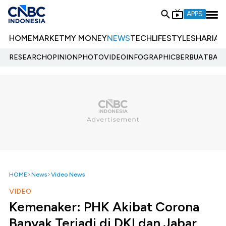
APPS
HOME
MARKET
MY MONEY
NEWS
TECH
LIFESTYLE
SHARIA
E
RESEARCH
OPINION
PHOTO
VIDEO
INFOGRAPHIC
BERBUATBAIK.
HOME
News
Video News
VIDEO
Kemenaker: PHK Akibat Corona
Banyak Terjadi di DKI dan Jabar