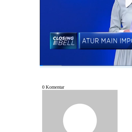
Aline Wiratmaja akan menjelaskan dalam pr
berikut ini.
Bagikan:
#kemnaker
#tenaga kerja asing
#jaba