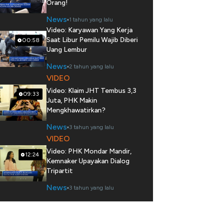
Orang!
News
1 tahun yang lalu
Video: Karyawan Yang Kerja
Saat Libur Pemilu Wajib Diberi
00:58
Uang Lembur
News
2 tahun yang lalu
VIDEO
Video: Klaim JHT Tembus 3,3
09:33
Juta, PHK Makin
Mengkhawatirkan?
News
3 tahun yang lalu
VIDEO
Video: PHK Mondar Mandir,
12:24
Kemnaker Upayakan Dialog
Tripartit
News
3 tahun yang lalu