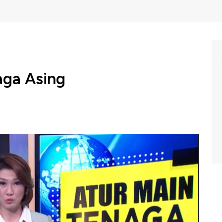
aga Asing
tenagakerjaan menetapkan sebanyak 2.196 jabatan bisa
t bertambah jika dibandingkan ketentuan sebelumnya dan
esia. Ketentuan itu diatur dalam Peraturan Menteri
 jabatan tertentu yang dapat diduduki oleh tenaga
pat diduduki oleh asing dalam peraturan ini juga
 kerja asing akan dievaluasi paling singkat setiap dua
n.