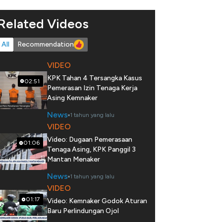
Related Videos
All
Recommendation
VIDEO
KPK Tahan 4 Tersangka Kasus
02:51
Pemerasan Izin Tenaga Kerja
Asing Kemnaker
News
1 tahun yang lalu
VIDEO
Video: Dugaan Pemerasaan
01:06
Tenaga Asing, KPK Panggil 3
Mantan Menaker
News
1 tahun yang lalu
VIDEO
01:17
Video: Kemnaker Godok Aturan
Baru Perlindungan Ojol