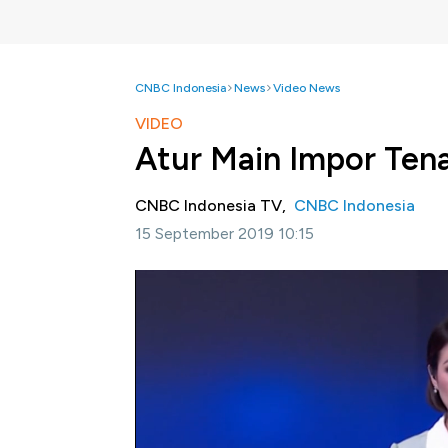
CNBC Indonesia
News
Video News
VIDEO
Atur Main Impor Ten
CNBC Indonesia TV,
CNBC Indonesia
15 September 2019 10:15
Jakarta, CNBC Indonesia-
Kementerian Ke
diduduki oleh pekerja asing. Angka tersebu
mencakup 18 sektor usaha yang ada di Indon
Ketenagakerjaan No 229 Tahun 2019 tentang
kerja asing. Selain mengatur profesi yang da
ditegaskan persyaratan bahwa jabatan tenaga
tahun atau sewaktu-waktu apabila diperluka