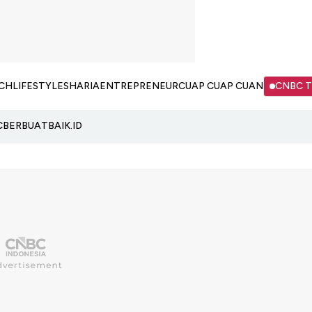
CH
LIFESTYLE
SHARIA
ENTREPRENEUR
CUAP CUAP CUAN
CNBC 
C
BERBUATBAIK.ID