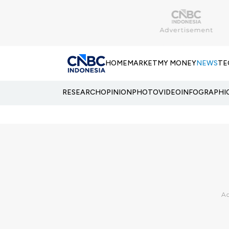
HOME
MARKET
MY MONEY
NEWS
TE
RESEARCH
OPINION
PHOTO
VIDEO
INFOGRAPHI