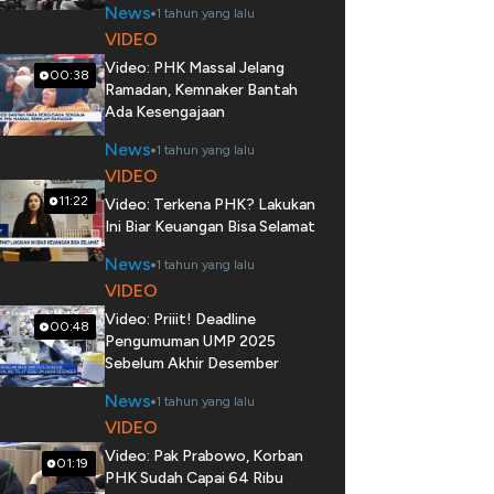
News
1 tahun yang lalu
VIDEO
Video: PHK Massal Jelang
00:38
Ramadan, Kemnaker Bantah
Ada Kesengajaan
News
1 tahun yang lalu
VIDEO
11:22
Video: Terkena PHK? Lakukan
Ini Biar Keuangan Bisa Selamat
News
1 tahun yang lalu
VIDEO
Video: Priiit! Deadline
00:48
Pengumuman UMP 2025
Sebelum Akhir Desember
News
1 tahun yang lalu
VIDEO
Video: Pak Prabowo, Korban
01:19
PHK Sudah Capai 64 Ribu