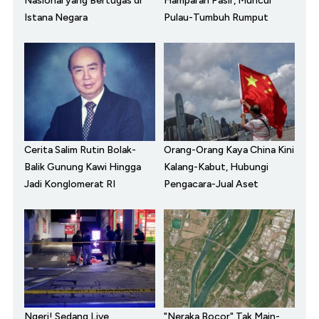
Nasional yang Bertugas di
Hamparan Pasir, Muncul
Istana Negara
Pulau-Tumbuh Rumput
Cerita Salim Rutin Bolak-
Orang-Orang Kaya China Kini
Balik Gunung Kawi Hingga
Kalang-Kabut, Hubungi
Jadi Konglomerat RI
Pengacara-Jual Aset
Ngeri! Sedang Live,
"Neraka Bocor" Tak Main-