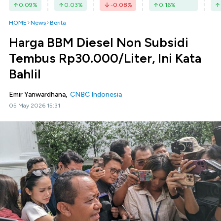
0.09
%
0.03
%
-0.08
%
0.16
%
HOME
News
Berita
Harga BBM Diesel Non Subsidi
Tembus Rp30.000/Liter, Ini Kata
Bahlil
Emir Yanwardhana,
CNBC Indonesia
05 May 2026 15:31