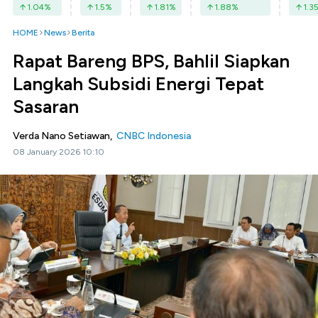
1.04
%
1.5
%
1.81
%
1.88
%
1.3
HOME
News
Berita
Rapat Bareng BPS, Bahlil Siapkan
Langkah Subsidi Energi Tepat
Sasaran
Verda Nano Setiawan,
CNBC Indonesia
08 January 2026 10:10