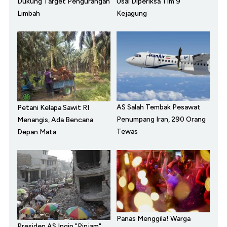
Dukung Target Pengurangan
Usai Diperiksa Tim 9
Limbah
Kejagung
AS Salah Tembak Pesawat
Petani Kelapa Sawit RI
Penumpang Iran, 290 Orang
Menangis, Ada Bencana
Tewas
Depan Mata
Panas Menggila! Warga
Presiden AS Ingin "Pinjam"