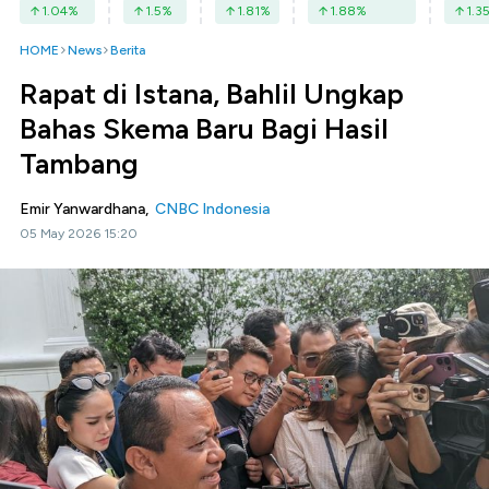
1.04
%
1.5
%
1.81
%
1.88
%
1.3
HOME
News
Berita
Rapat di Istana, Bahlil Ungkap
Bahas Skema Baru Bagi Hasil
Tambang
Emir Yanwardhana,
CNBC Indonesia
05 May 2026 15:20