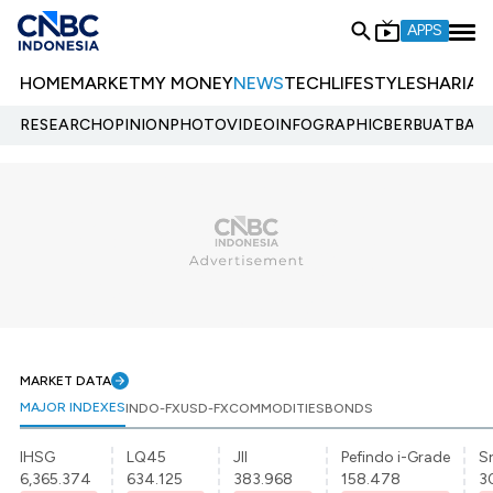
APPS
HOME
MARKET
MY MONEY
NEWS
TECH
LIFESTYLE
SHARIA
E
RESEARCH
OPINION
PHOTO
VIDEO
INFOGRAPHIC
BERBUATBAIK.
MARKET DATA
MAJOR INDEXES
INDO-FX
USD-FX
COMMODITIES
BONDS
IHSG
LQ45
JII
Pefindo i-Grade
Sr
6,365.374
634.125
383.968
158.478
3