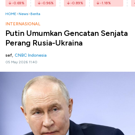
-0.69
%
-0.96
%
-0.89
%
-1.18
%
HOME
News
Berita
INTERNASIONAL
Putin Umumkan Gencatan Senjata
Perang Rusia-Ukraina
sef,
CNBC Indonesia
05 May 2026 11:40