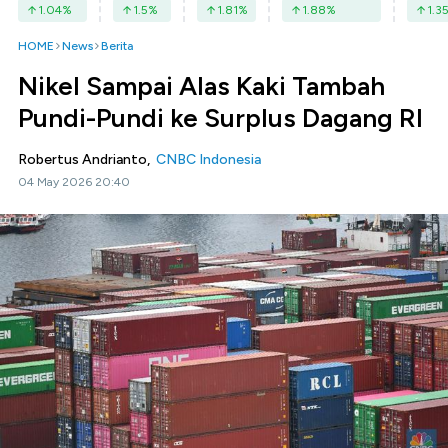
1.04
%
1.5
%
1.81
%
1.88
%
1.3
HOME
News
Berita
Nikel Sampai Alas Kaki Tambah
Pundi-Pundi ke Surplus Dagang RI
Robertus Andrianto,
CNBC Indonesia
04 May 2026 20:40