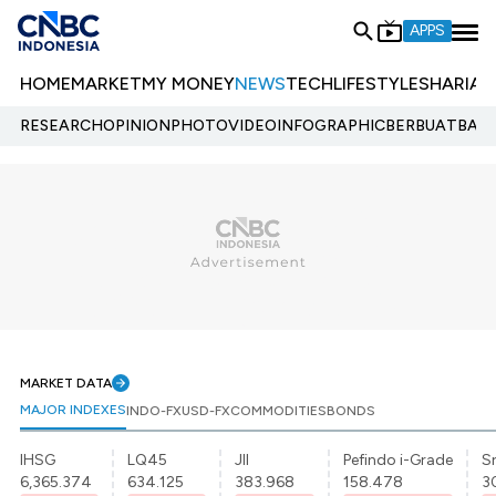
APPS
HOME
MARKET
MY MONEY
NEWS
TECH
LIFESTYLE
SHARIA
E
RESEARCH
OPINION
PHOTO
VIDEO
INFOGRAPHIC
BERBUATBAIK.
MARKET DATA
MAJOR INDEXES
INDO-FX
USD-FX
COMMODITIES
BONDS
IHSG
LQ45
JII
Pefindo i-Grade
Sr
6,365.374
634.125
383.968
158.478
3