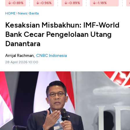
-0.69
%
-0.96
%
-0.89
%
-1.18
%
HOME
News
Berita
Kesaksian Misbakhun: IMF-World
Bank Cecar Pengelolaan Utang
Danantara
Arrijal Rachman,
CNBC Indonesia
28 April 2026 10:00