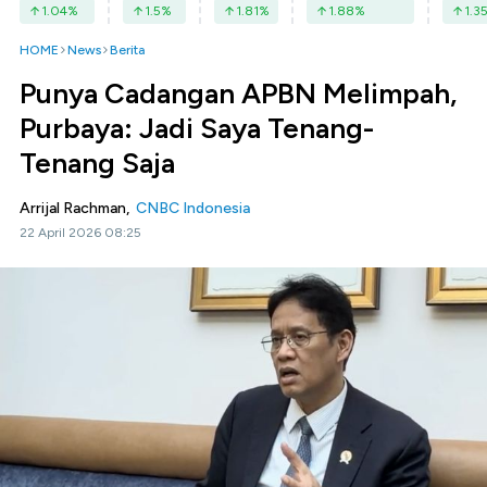
1.04
%
1.5
%
1.81
%
1.88
%
1.3
HOME
News
Berita
Punya Cadangan APBN Melimpah,
Purbaya: Jadi Saya Tenang-
Tenang Saja
Arrijal Rachman,
CNBC Indonesia
22 April 2026 08:25