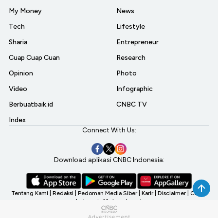
My Money
News
Tech
Lifestyle
Sharia
Entrepreneur
Cuap Cuap Cuan
Research
Opinion
Photo
Video
Infographic
Berbuatbaik.id
CNBC TV
Index
Connect With Us:
Download aplikasi CNBC Indonesia:
Tentang Kami
|
Redaksi
|
Pedoman Media Siber
|
Karir
|
Disclaimer
|
CNBC
Indonesia My Investment
©2026 CNBC Indonesia, A Transmedia Company