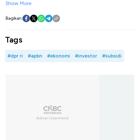
Show More
Bagikan:
Tags
#dpr ri
#apbn
#ekonomi
#investor
#subsidi