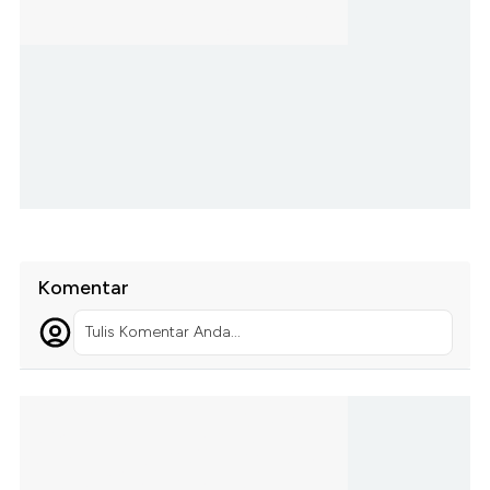
Komentar
Tulis Komentar Anda...