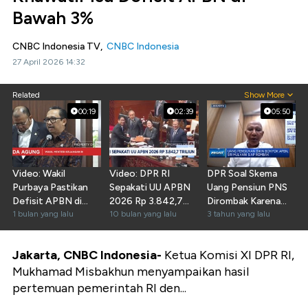
Bawah 3%
CNBC Indonesia TV,
CNBC Indonesia
27 April 2026 14:32
Related
Show More
00:19
02:39
05:50
Video: Wakil
Video: DPR RI
DPR Soal Skema
Purbaya Pastikan
Sepakati UU APBN
Uang Pensiun PNS
Defisit APBN di
2026 Rp 3.842,7
Dirombak Karena
Bawah 3% di Akhir
1 bulan yang lalu
Triliun
10 bulan yang lalu
Bebani APBN
3 tahun yang lalu
2026
Jakarta, CNBC Indonesia-
Ketua Komisi XI DPR RI,
Mukhamad Misbakhun menyampaikan hasil
pertemuan pemerintah RI den...