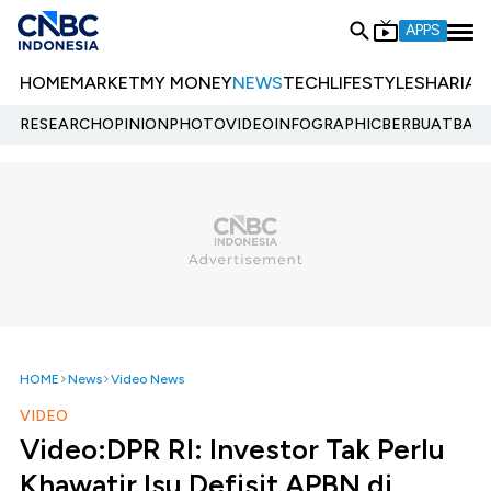
APPS
HOME
MARKET
MY MONEY
NEWS
TECH
LIFESTYLE
SHARIA
E
RESEARCH
OPINION
PHOTO
VIDEO
INFOGRAPHIC
BERBUATBAIK.
HOME
News
Video News
VIDEO
Video:DPR RI: Investor Tak Perlu
Khawatir Isu Defisit APBN di