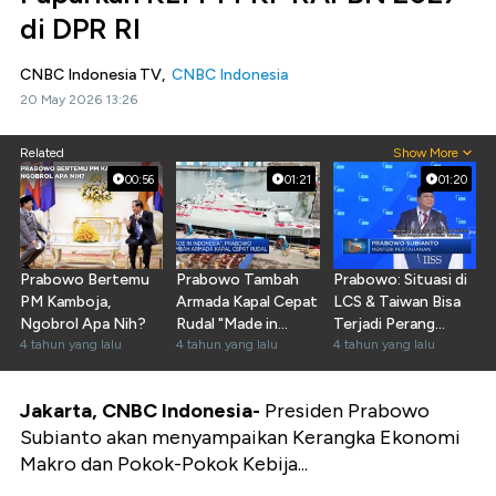
di DPR RI
CNBC Indonesia TV,
CNBC Indonesia
20 May 2026 13:26
Related
Show More
00:56
01:21
01:20
Prabowo Bertemu
Prabowo Tambah
Prabowo: Situasi di
PM Kamboja,
Armada Kapal Cepat
LCS & Taiwan Bisa
Ngobrol Apa Nih?
Rudal "Made in
Terjadi Perang
4 tahun yang lalu
Indonesia"
4 tahun yang lalu
Terbuka
4 tahun yang lalu
Jakarta, CNBC Indonesia-
Presiden Prabowo
Subianto akan menyampaikan Kerangka Ekonomi
Makro dan Pokok-Pokok Kebija...