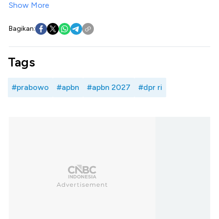
Show More
Bagikan:
Tags
#prabowo
#apbn
#apbn 2027
#dpr ri