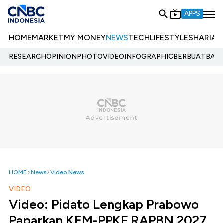
APPS
HOME
MARKET
MY MONEY
NEWS
TECH
LIFESTYLE
SHARIA
E
RESEARCH
OPINION
PHOTO
VIDEO
INFOGRAPHIC
BERBUATBAIK.
HOME
News
Video News
VIDEO
Video: Pidato Lengkap Prabowo
Paparkan KEM-PPKF RAPBN 2027