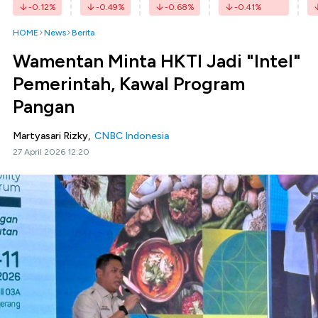
-0.12
%
-0.49
%
-0.68
%
-0.41
%
HOME
News
Berita
Wamentan Minta HKTI Jadi "Intel"
Pemerintah, Kawal Program
Pangan
Martyasari Rizky,
CNBC Indonesia
27 April 2026 12:20