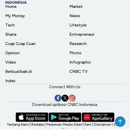
Home
Market
My Money
News
Tech
Lifestyle
Sharia
Entrepreneur
Cuap Cuap Cuan
Research
Opinion
Photo
Video
Infographic
Berbuatbaik.id
CNBC TV
Index
Connect With Us:
Download aplikasi CNBC Indonesia:
Tentang Kami
|
Redaksi
|
Pedoman Media Siber
|
Karir
|
Disclaimer
|
CNBC
Indonesia My Investment