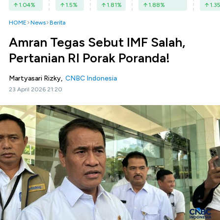
1.04
%
1.5
%
1.81
%
1.88
%
1.3
HOME
News
Berita
Amran Tegas Sebut IMF Salah,
Pertanian RI Porak Poranda!
Martyasari Rizky,
CNBC Indonesia
23 April 2026 21:20