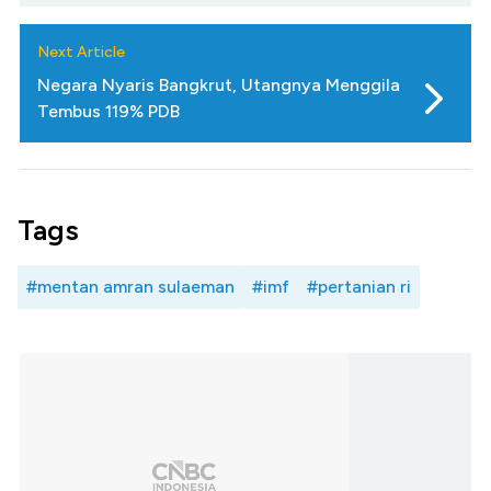
Next Article
Negara Nyaris Bangkrut, Utangnya Menggila
Tembus 119% PDB
Tags
#mentan amran sulaeman
#imf
#pertanian ri