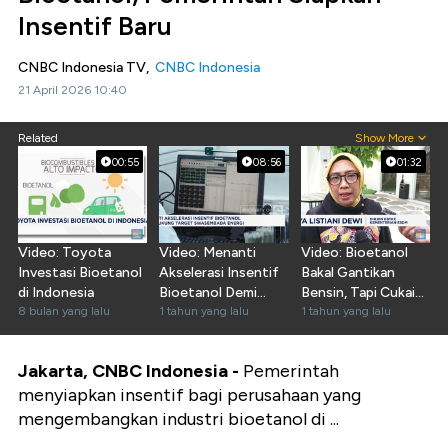
Insentif Baru
CNBC Indonesia TV,
CNBC Indonesia
21 April 2026 10:40
Related
Show More
00:55
08:56
01:32
Video: Toyota
Video: Menanti
Video: Bioetanol
Investasi Bioetanol
Akselerasi Insentif
Bakal Gantikan
di Indonesia
Bioetanol Demi
Bensin, Tapi Cukai
8 bulan yang lalu
Swasembada Energi
1 tahun yang lalu
bikin pusing
1 tahun yang lalu
Jakarta, CNBC Indonesia -
Pemerintah
menyiapkan insentif bagi perusahaan yang
mengembangkan industri bioetanol di ...