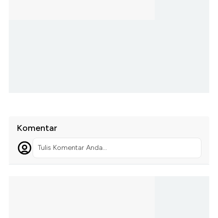
Komentar
Tulis Komentar Anda...