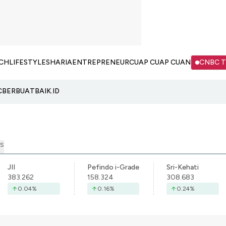
CH
LIFESTYLE
SHARIA
ENTREPRENEUR
CUAP CUAP CUAN
CNBC 
C
BERBUATBAIK.ID
S
JII
Pefindo i-Grade
Sri-Kehati
383.262
158.324
308.683
0.04
%
0.16
%
0.24
%