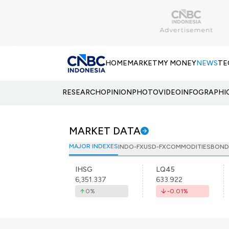
HOME
MARKET
MY MONEY
NEWS
TE
RESEARCH
OPINION
PHOTO
VIDEO
INFOGRAPHI
MARKET DATA
MAJOR INDEXES
INDO-FX
USD-FX
COMMODITIES
BOND
IHSG
LQ45
6,351.337
633.922
0
%
-0.01
%