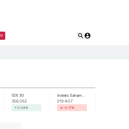
TV
IDX 30
Indeks Saham Syariah Indonesia
356.052
219.407
0.04
%
-0.17
%