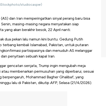
. (iStockphoto/studiocasper)
 (AS) dan Iran memperingatkan sinyal perang baru bisa
n Senin, masing-masing negara menyatakan siap
a yang akan berakhir besok, 22 April nanti.
ejak dua pekan lalu namun kini buntu. Gedung Putih
 terbang kembali Islamabad, Pakistan, untuk putaran
ngkonfirmasi partisipasinya dan menuduh AS melanggar
 dan penyitaan sebuah kapal Iran.
gar gencatan senjata, Trump ingin mengubah meja
ri atau membenarkan permusuhan yang diperbarui, sesuai
ang berpengaruh, Mohammad Bagher Ghalibaf, yang
nggu lalu di Pakistan, dikutip
AFP
, Selasa (21/4/2026).