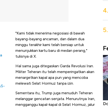
4.
5.
"Kami tidak menerima negosiasi di bawah
bayang-bayang ancaman, dan dalam dua
minggu terakhir kami telah bersiap untuk
F
menunjukkan kartu baru di medan perang,"
na
tulisnya di X.
Hal sama juga ditegaskan Garda Revolusi Iran.
Militer Teheran itu telah memperingatkan akan
menargetkan kapal apa pun yang mencoba
melewati Selat Hormuz tanpa izin.
AS-
Sementara itu, Trump juga menuduh Teheran
melanggar gencatan senjata. Menurutnya Iran,
esia: Maaf, Gak
Dolar AS Hancur di Asia: Rupiah, W
mengganggu kapal-kapal di Selat Hormuz, jalur