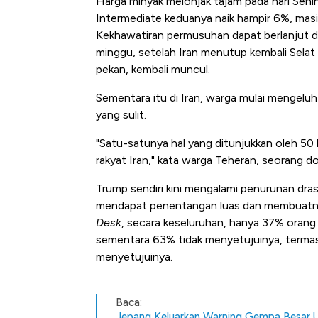
Harga minyak melonjak tajam pada hari Sen
Intermediate keduanya naik hampir 6%, mas
Kekhawatiran permusuhan dapat berlanjut d
minggu, setelah Iran menutup kembali Selat
pekan, kembali muncul.
Sementara itu di Iran, warga mulai mengeluh
yang sulit.
"Satu-satunya hal yang ditunjukkan oleh 50 
rakyat Iran," kata warga Teheran, seorang d
Trump sendiri kini mengalami penurunan dras
mendapat penentangan luas dan membuatny
Desk
, secara keseluruhan, hanya 37% orang
sementara 63% tidak menyetujuinya, terma
menyetujuinya.
Baca:
Jepang Keluarkan Warning Gempa Besar 