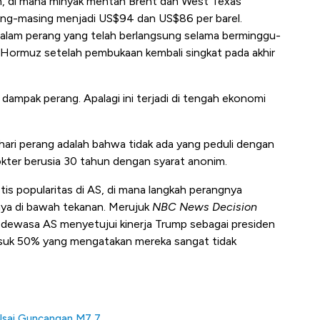
in, di mana minyak mentah Brent dan West Texas
ing-masing menjadi US$94 dan US$86 per barel.
alam perang yang telah berlangsung selama berminggu-
 Hormuz setelah pembukaan kembali singkat pada akhir
 dampak perang. Apalagi ini terjadi di tengah ekonomi
hari perang adalah bahwa tidak ada yang peduli dengan
okter berusia 30 tahun dengan syarat anonim.
tis popularitas di AS, di mana langkah perangnya
a di bawah tekanan. Merujuk
NBC News Decision
 dewasa AS menyetujui kinerja Trump sebagai presiden
suk 50% yang mengatakan mereka sangat tidak
Usai Guncangan M7,7