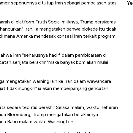
Yen - Ringgit Kompak Menguat
hampir sepenuhnya ditutup Iran sebagai pembalasan atas
ah di platform Truth Social miliknya, Trump bersikeras
ancurkan" Iran. Ia mengatakan bahwa blokade itu tidak
di mana Amerika mendesak konsesi Iran terkait program
hwa Iran "seharusnya hadir" dalam pembicaraan di
catan senjata berakhir "maka banyak bom akan mulai
juga mengatakan warning lain ke Iran dalam wawancara
t tidak mungkin" ia akan memperpanjang gencatan
a secara teoritis berakhir Selasa malam, waktu Teheran.
ada Bloomberg, Trump mengatakan berakhirnya
pada Rabu malam waktu Washington.