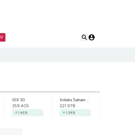
TV
IDX 30
Indeks Saham Syariah Indonesia
359.405
221.978
1.45
%
1.29
%