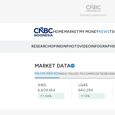
HOME
MARKET
MY MONEY
NEWS
TE
RESEARCH
OPINION
PHOTO
VIDEO
INFOGRAPHI
MARKET DATA
MAJOR INDEXES
INDO-FX
USD-FX
COMMODITIES
BOND
IHSG
LQ45
6,409.654
640.294
1.04
%
1.5
%