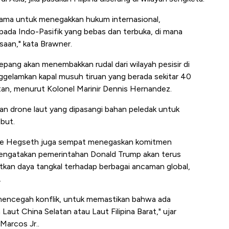
ama untuk menegakkan hukum internasional,
pada Indo-Pasifik yang bebas dan terbuka, di mana
aan," kata Brawner.
Jepang akan menembakkan rudal dari wilayah pesisir di
nggelamkan kapal musuh tiruan yang berada sekitar 40
latan, menurut Kolonel Marinir Dennis Hernandez.
n drone laut yang dipasangi bahan peledak untuk
but.
ete Hegseth juga sempat menegaskan komitmen
mengatakan pemerintahan Donald Trump akan terus
kan daya tangkal terhadap berbagai ancaman global,
.
mencegah konflik, untuk memastikan bahwa ada
aut China Selatan atau Laut Filipina Barat," ujar
Marcos Jr..