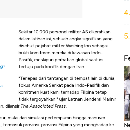
4.
Sekitar 10.000 personel militer AS dikerahkan
5.
dalam latihan ini, sebuah angka signifikan yang
disebut pejabat militer Washington sebagai
a
bukti komitmen mereka di kawasan Indo-
F
Pasifik, meskipun perhatian global saat ini
ng?
tertuju pada konflik dengan Iran.
"Terlepas dari tantangan di tempat lain di dunia,
fokus Amerika Serikat pada Indo-Pasifik dan
r?
komitmen kuat kami terhadap Filipina tetap
tidak tergoyahkan," ujar Letnan Jenderal Marinir
, dilansir
The Associated Press
.
ur, mulai dari simulasi pertempuran hingga manuver
as Tanpa AC
Daftar Sungai Terpanjang di Dunia,
Ne
s, termasuk provinsi-provinsi Filipina yang menghadap ke