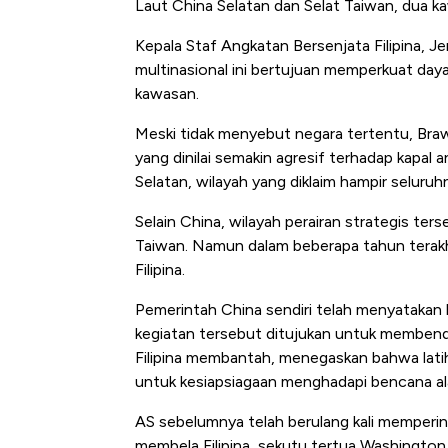
Laut China Selatan dan Selat Taiwan, dua kaw
di Jaman Dulu
Kepala Staf Angkatan Bersenjata Filipina,
multinasional ini bertujuan memperkuat day
kawasan.
Meski tidak menyebut negara tertentu, Braw
yang dinilai semakin agresif terhadap kapal a
Selatan, wilayah yang diklaim hampir seluruhn
Selain China, wilayah perairan strategis ters
Taiwan. Namun dalam beberapa tahun terakhir
Filipina.
Pemerintah China sendiri telah menyatakan k
kegiatan tersebut ditujukan untuk membend
Filipina membantah, menegaskan bahwa latih
untuk kesiapsiagaan menghadapi bencana a
AS sebelumnya telah berulang kali memperi
membela Filipina, sekutu tertua Washington di