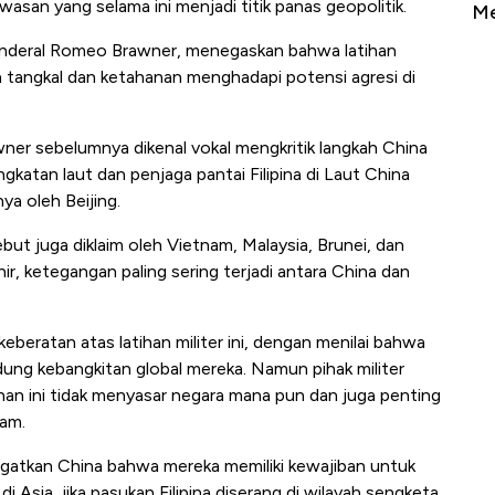
asan yang selama ini menjadi titik panas geopolitik.
Sampai Ribuan Kilometer
Me
 Jenderal Romeo Brawner, menegaskan bahwa latihan
a tangkal dan ketahanan menghadapi potensi agresi di
ner sebelumnya dikenal vokal mengkritik langkah China
ngkatan laut dan penjaga pantai Filipina di Laut China
ya oleh Beijing.
ebut juga diklaim oleh Vietnam, Malaysia, Brunei, dan
, ketegangan paling sering terjadi antara China dan
eberatan atas latihan militer ini, dengan menilai bahwa
ung kebangkitan global mereka. Namun pihak militer
an ini tidak menyasar negara mana pun dan juga penting
lam.
ngatkan China bahwa mereka memiliki kewajiban untuk
 Asia, jika pasukan Filipina diserang di wilayah sengketa.