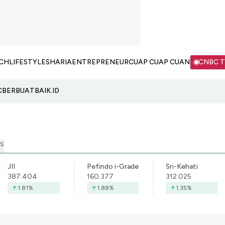
CH
LIFESTYLE
SHARIA
ENTREPRENEUR
CUAP CUAP CUAN
CNBC 
C
BERBUATBAIK.ID
S
JII
Pefindo i-Grade
Sri-Kehati
387.404
160.377
312.025
1.81
%
1.88
%
1.35
%