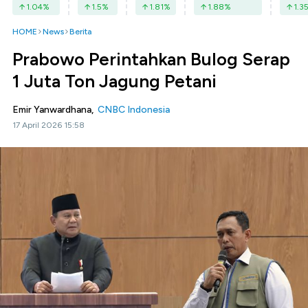
1.04
%
1.5
%
1.81
%
1.88
%
1.3
HOME
News
Berita
Prabowo Perintahkan Bulog Serap
1 Juta Ton Jagung Petani
Emir Yanwardhana,
CNBC Indonesia
17 April 2026 15:58