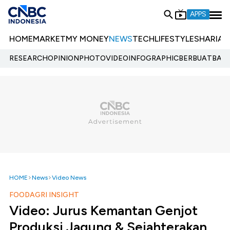
APPS
HOME
MARKET
MY MONEY
NEWS
TECH
LIFESTYLE
SHARIA
E
RESEARCH
OPINION
PHOTO
VIDEO
INFOGRAPHIC
BERBUATBAIK.
HOME
News
Video News
FOODAGRI INSIGHT
Video: Jurus Kemantan Genjot
Produksi Jagung & Sejahterakan