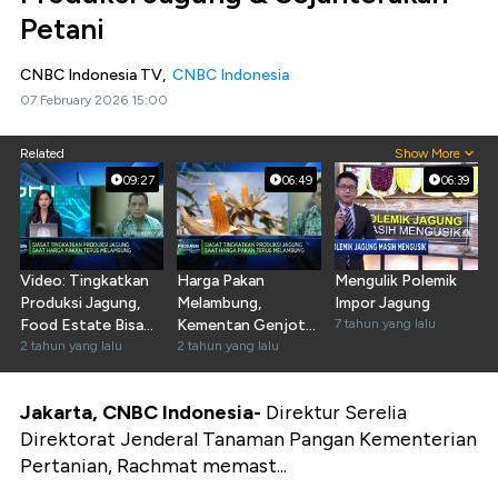
Petani
CNBC Indonesia TV,
CNBC Indonesia
07 February 2026 15:00
Related
Show More
09:27
06:49
06:39
Video: Tingkatkan
Harga Pakan
Mengulik Polemik
Produksi Jagung,
Melambung,
Impor Jagung
Food Estate Bisa
Kementan Genjot
7 tahun yang lalu
Jadi Andalan?
2 tahun yang lalu
Produksi Jagung
2 tahun yang lalu
16,6 Juta Ton
Jakarta, CNBC Indonesia-
Direktur Serelia
Direktorat Jenderal Tanaman Pangan Kementerian
Pertanian, Rachmat memast...