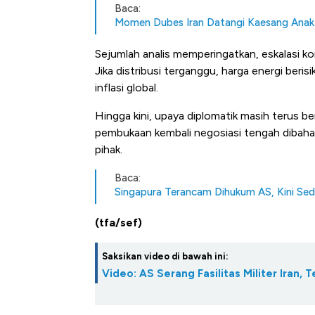
Kongo Tutup Keran Ekspor, 
Baca:
Tembaga Terbang ke Zona B
Momen Dubes Iran Datangi Kaesang Anak 
Sejumlah analis memperingatkan, eskalasi ko
Jika distribusi terganggu, harga energi beri
inflasi global.
Hingga kini, upaya diplomatik masih terus 
pembukaan kembali negosiasi tengah dibaha
pihak.
Baca:
Singapura Terancam Dihukum AS, Kini Seda
(tfa/sef)
Saksikan video di bawah ini:
Video: AS Serang Fasilitas Militer Iran,