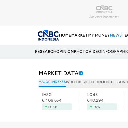
HOME
MARKET
MY MONEY
NEWS
TE
RESEARCH
OPINION
PHOTO
VIDEO
INFOGRAPHI
MARKET DATA
MAJOR INDEXES
INDO-FX
USD-FX
COMMODITIES
BOND
IHSG
LQ45
6,409.654
640.294
1.04
%
1.5
%