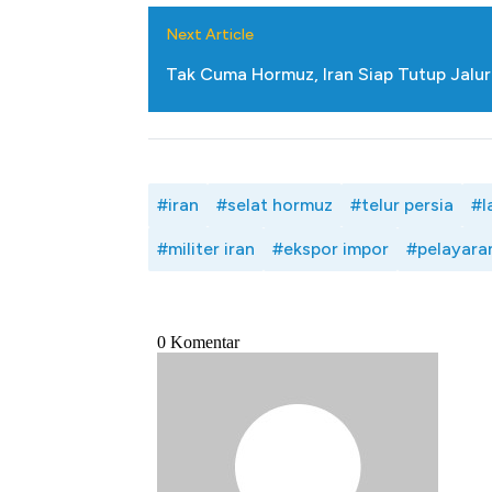
Next Article
Tak Cuma Hormuz, Iran Siap Tutup Jalu
#iran
#selat hormuz
#telur persia
#l
#militer iran
#ekspor impor
#pelayara