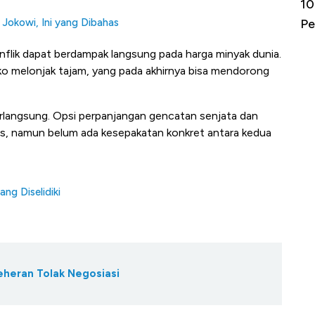
Harga
10 Provinsi dengan Tingkat
Bu
erbahaya
Pengangguran Tertinggi, Ada Jakarta
Be
Jokowi, Ini yang Dibahas
nflik dapat berdampak langsung pada harga minyak dunia.
siko melonjak tajam, yang pada akhirnya bisa mendorong
berlangsung. Opsi perpanjangan gencatan senjata dan
s, namun belum ada kesepakatan konkret antara kedua
ng Diselidiki
 Teheran Tolak Negosiasi