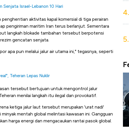
Senjata Israel-Lebanon 10 Hari
4.
enghentian aktivitas kapal komersial di tiga perairan
dap pengiriman maritim Iran terus berlanjut. Sementara
nyebut langkah blokade tambahan tersebut berpotensi
5.
 rezim gencatan senjata.
r apa pun melalui jalur air utama ini," tegasnya, seperti
F
eal", Teheran Lepas Nuklir
tasan tersebut bertujuan untuk mengontrol jalur
eheran menilai langkah itu ilegal dan provokatif.
ena ketiga jalur laut tersebut merupakan 'urat nadi'
i minyak mentah global melintasi kawasan ini. Gangguan
akan harga energi dan mengacaukan rantai pasok global.