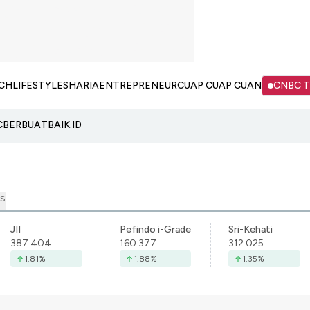
CH
LIFESTYLE
SHARIA
ENTREPRENEUR
CUAP CUAP CUAN
CNBC 
C
BERBUATBAIK.ID
S
JII
Pefindo i-Grade
Sri-Kehati
387.404
160.377
312.025
1.81
%
1.88
%
1.35
%