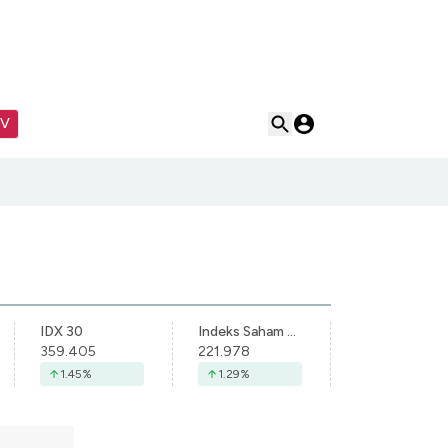
TV
IDX 30
Indeks Saham Syariah Indonesia
359.405
221.978
1.45
%
1.29
%