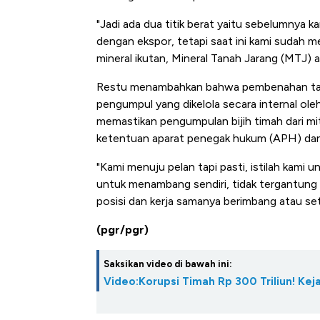
Alas Kaki Tumbuh Double Dig
"Jadi ada dua titik berat yaitu sebelumnya ka
dengan ekspor, tetapi saat ini kami sudah 
mineral ikutan, Mineral Tanah Jarang (MTJ) 
Restu menambahkan bahwa pembenahan tata
pengumpul yang dikelola secara internal ole
memastikan pengumpulan bijih timah dari mi
ketentuan aparat penegak hukum (APH) dan 
"Kami menuju pelan tapi pasti, istilah kam
untuk menambang sendiri, tidak tergantung ke
posisi dan kerja samanya berimbang atau set
(pgr/pgr)
Saksikan video di bawah ini:
Video:Korupsi Timah Rp 300 Triliun! Ke