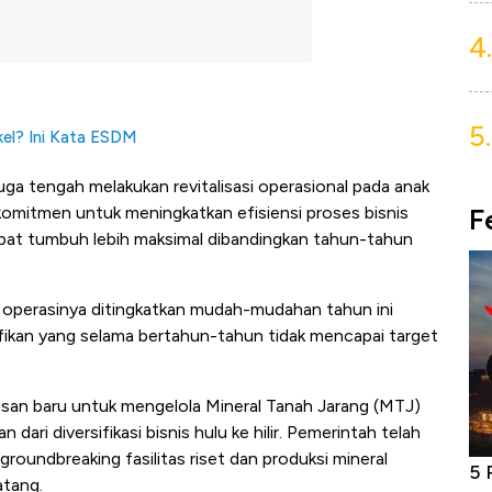
4.
5.
kel? Ini Kata ESDM
juga tengah melakukan revitalisasi operasional pada anak
F
erkomitmen untuk meningkatkan efisiensi proses bisnis
 dapat tumbuh lebih maksimal dibandingkan tahun-tahun
an operasinya ditingkatkan mudah-mudahan tahun ini
fikan yang selama bertahun-tahun tidak mencapai target
asan baru untuk mengelola Mineral Tanah Jarang (MTJ)
dari diversifikasi bisnis hulu ke hilir. Pemerintah telah
oundbreaking fasilitas riset dan produksi mineral
niture &
Industri Susu Jadi Bintang Baru Ekonomi
5 
atang.