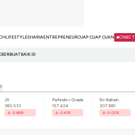
CH
LIFESTYLE
SHARIA
ENTREPRENEUR
CUAP CUAP CUAN
CNBC 
C
BERBUATBAIK.ID
S
JII
Pefindo i-Grade
Sri-Kehati
380.533
157.424
307.881
-0.68
%
-0.41
%
-0.02
%