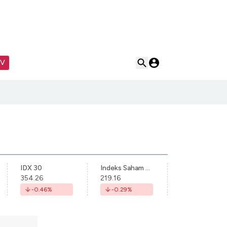
TV
IDX 30
Indeks Saham Syariah Indonesia
354.26
219.16
-0.46
%
-0.29
%