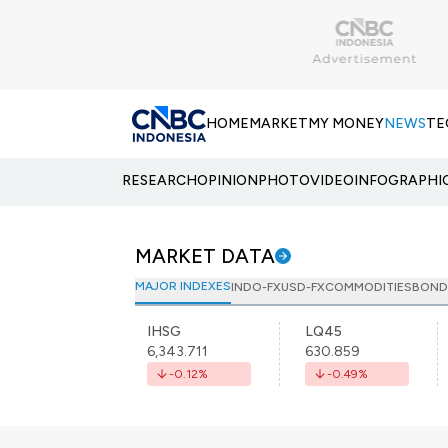
HOME
MARKET
MY MONEY
NEWS
TE
RESEARCH
OPINION
PHOTO
VIDEO
INFOGRAPHI
MARKET DATA
MAJOR INDEXES
INDO-FX
USD-FX
COMMODITIES
BOND
IHSG
LQ45
6,343.711
630.859
-0.12
%
-0.49
%