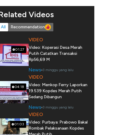
Related Videos
All
Recommendation
VIDEO
Video: Koperasi Desa Merah
01:27
Putih Catatkan Transaksi
Rp56,69 M
News
3 minggu yang lalu
VIDEO
Video: Menkop Ferry Laporkan
04:18
19.539 Kopdes Merah Putih
Sedang Dibangun
News
3 minggu yang lalu
VIDEO
Video: Purbaya: Prabowo Bakal
01:03
Rombak Pelaksanaan Kopdes
Merah Putih