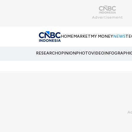
HOME
MARKET
MY MONEY
NEWS
TE
RESEARCH
OPINION
PHOTO
VIDEO
INFOGRAPHI