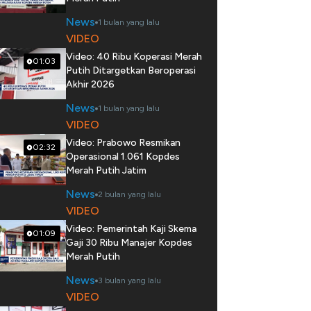
News
1 bulan yang lalu
VIDEO
Video: 40 Ribu Koperasi Merah
01:03
Putih Ditargetkan Beroperasi
Akhir 2026
News
1 bulan yang lalu
VIDEO
Video: Prabowo Resmikan
02:32
Operasional 1.061 Kopdes
Merah Putih Jatim
News
2 bulan yang lalu
VIDEO
Video: Pemerintah Kaji Skema
01:09
Gaji 30 Ribu Manajer Kopdes
Merah Putih
News
3 bulan yang lalu
VIDEO