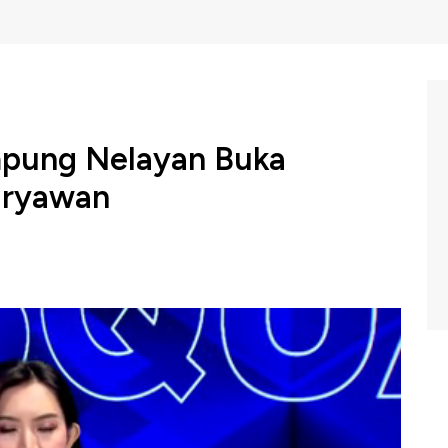
mpung Nelayan Buka
aryawan
nator Bidang Pangan, Zulkifli Hasan, mengungkapkan
 mendukung program Koperasi Desa Merah Putih dan
 akan dilakukan secara bertahap, dimulai dengan
BC Indonesia (Kamis, 16/04/2026) berikut ini.