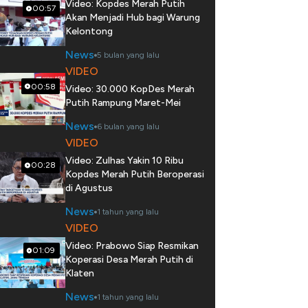
Video: Kopdes Merah Putih
00:57
Akan Menjadi Hub bagi Warung
Kelontong
News
5 bulan yang lalu
VIDEO
00:58
Video: 30.000 KopDes Merah
Putih Rampung Maret-Mei
News
6 bulan yang lalu
VIDEO
Video: Zulhas Yakin 10 Ribu
00:28
Kopdes Merah Putih Beroperasi
di Agustus
News
1 tahun yang lalu
VIDEO
Video: Prabowo Siap Resmikan
01:09
Koperasi Desa Merah Putih di
Klaten
News
1 tahun yang lalu