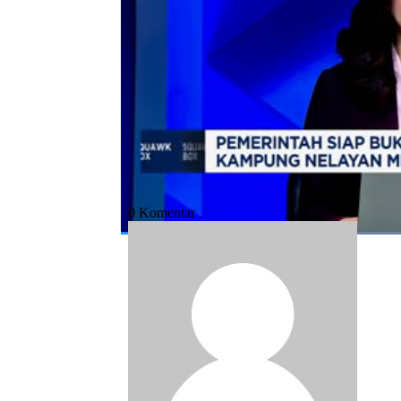
Bagikan:
#kopdes merah putih
#kampung nelayan