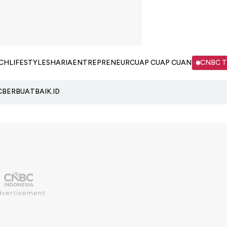
CH
LIFESTYLE
SHARIA
ENTREPRENEUR
CUAP CUAP CUAN
CNBC 
C
BERBUATBAIK.ID