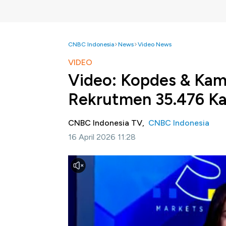
CNBC Indonesia
News
Video News
VIDEO
Video: Kopdes & Ka
Rekrutmen 35.476 K
CNBC Indonesia TV,
CNBC Indonesia
16 April 2026 11:28
Jakarta, CNBC Indonesia -
Menteri Koordi
pemerintah akan membuka rekrutmen untuk
Kampung Nelayan Merah Putih. Rekrutmen ini
puluhan ribu formasi pada tahap awal.
Selengkapnya dalam program Squawk Box CN