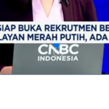
Dimuat
:
100.00%