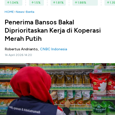
1.04
%
1.5
%
1.81
%
1.88
%
1.3
HOME
News
Berita
Penerima Bansos Bakal
Diprioritaskan Kerja di Koperasi
Merah Putih
Robertus Andrianto,
CNBC Indonesia
14 April 2026 14:20