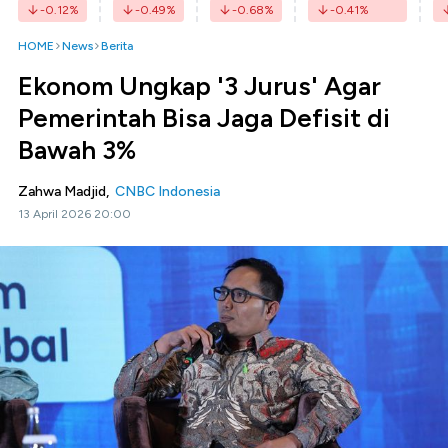
-0.12
%
-0.49
%
-0.68
%
-0.41
%
HOME
News
Berita
Ekonom Ungkap '3 Jurus' Agar
Pemerintah Bisa Jaga Defisit di
Bawah 3%
Zahwa Madjid,
CNBC Indonesia
13 April 2026 20:00