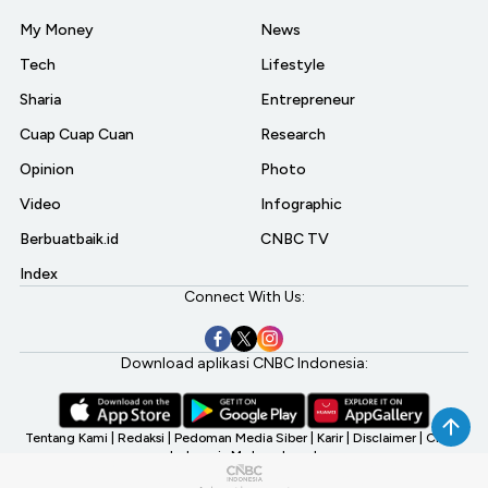
My Money
News
Tech
Lifestyle
Sharia
Entrepreneur
Cuap Cuap Cuan
Research
Opinion
Photo
Video
Infographic
Berbuatbaik.id
CNBC TV
Index
Connect With Us:
Download aplikasi CNBC Indonesia:
Tentang Kami
|
Redaksi
|
Pedoman Media Siber
|
Karir
|
Disclaimer
|
CNBC
Indonesia My Investment
©2026 CNBC Indonesia, A Transmedia Company