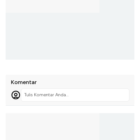
Komentar
Tulis Komentar Anda...