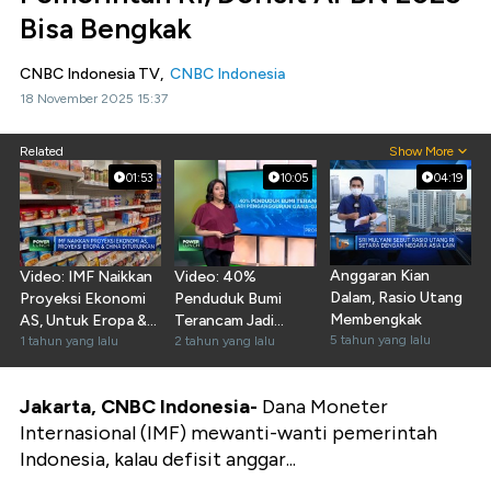
Bisa Bengkak
CNBC Indonesia TV,
CNBC Indonesia
18 November 2025 15:37
Related
Show More
01:53
10:05
04:19
Anggaran Kian
Video: IMF Naikkan
Video: 40%
Dalam, Rasio Utang
Proyeksi Ekonomi
Penduduk Bumi
Membengkak
AS, Untuk Eropa &
Terancam Jadi
5 tahun yang lalu
China Diturunkan
1 tahun yang lalu
Pengangguran
2 tahun yang lalu
Gara-Gara AI
Jakarta, CNBC Indonesia-
Dana Moneter
Internasional (IMF) mewanti-wanti pemerintah
Indonesia, kalau defisit anggar...