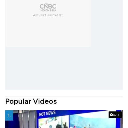
Popular Videos
1.
07:41