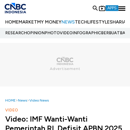
APPS
HOME
MARKET
MY MONEY
NEWS
TECH
LIFESTYLE
SHARIA
E
RESEARCH
OPINION
PHOTO
VIDEO
INFOGRAPHIC
BERBUATBAIK.
HOME
News
Video News
VIDEO
Video: IMF Wanti-Wanti
Pemerintah RI, Defisit APBN 2025