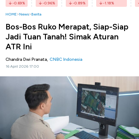
-0.69
%
-0.96
%
-0.89
%
-1.18
%
HOME
News
Berita
Bos-Bos Ruko Merapat, Siap-Siap
Jadi Tuan Tanah! Simak Aturan
ATR Ini
Chandra Dwi Pranata,
CNBC Indonesia
16 April 2026 17:00