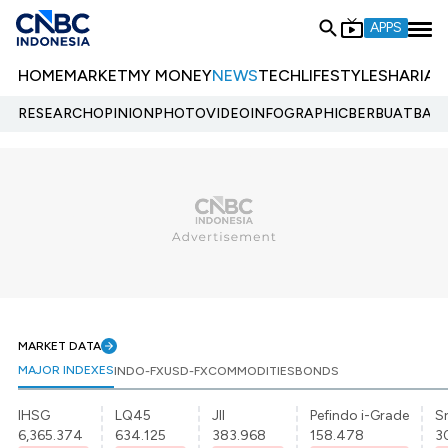
APPS
HOME
MARKET
MY MONEY
NEWS
TECH
LIFESTYLE
SHARIA
E
RESEARCH
OPINION
PHOTO
VIDEO
INFOGRAPHIC
BERBUATBAIK.
MARKET DATA
MAJOR INDEXES
INDO-FX
USD-FX
COMMODITIES
BONDS
IHSG
LQ45
JII
Pefindo i-Grade
Sr
6,365.374
634.125
383.968
158.478
3