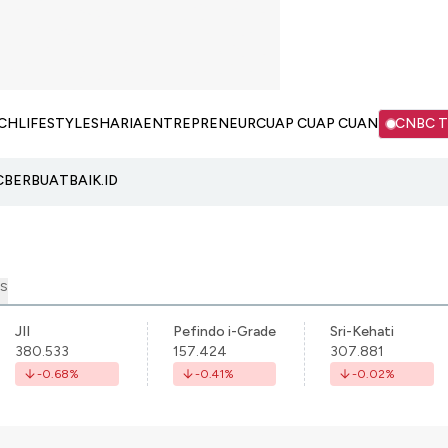
CH
LIFESTYLE
SHARIA
ENTREPRENEUR
CUAP CUAP CUAN
CNBC 
C
BERBUATBAIK.ID
S
JII
Pefindo i-Grade
Sri-Kehati
380.533
157.424
307.881
-0.68
%
-0.41
%
-0.02
%