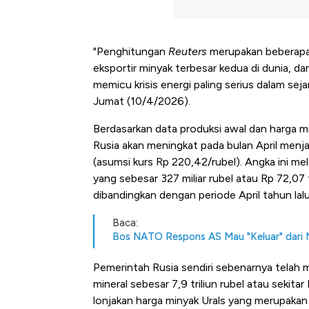
"Penghitungan
Reuters
merupakan beberapa b
eksportir minyak terbesar kedua di dunia, d
memicu krisis energi paling serius dalam sejar
Jumat (10/4/2026).
Berdasarkan data produksi awal dan harga mi
Rusia akan meningkat pada bulan April menjadi
(asumsi kurs Rp 220,42/rubel). Angka ini m
yang sebesar 327 miliar rubel atau Rp 72,07 t
dibandingkan dengan periode April tahun lalu
Baca:
Bos NATO Respons AS Mau "Keluar" dari
Pemerintah Rusia sendiri sebenarnya telah 
mineral sebesar 7,9 triliun rubel atau sekit
Bangkit dari Kubur! Bisnis Fur
lonjakan harga minyak Urals yang merupakan 