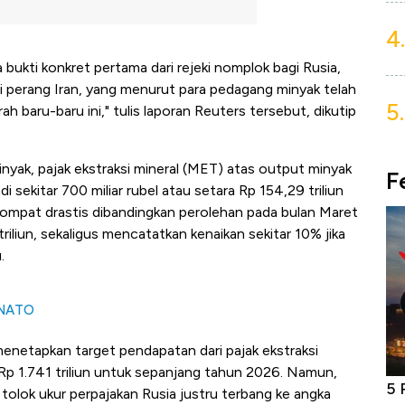
4.
ukti konkret pertama dari rejeki nomplok bagi Rusia,
ari perang Iran, yang menurut para pedagang minyak telah
5.
ah baru-baru ini," tulis laporan Reuters tersebut, dikutip
nyak, pajak ekstraksi mineral (MET) atas output minyak
F
 sekitar 700 miliar rubel atau setara Rp 154,29 triliun
elompat drastis dibandingkan perolehan pada bulan Maret
riliun, sekaligus mencatatkan kenaikan sekitar 10% jika
.
 NATO
menetapkan target pendapatan dari pajak ekstraksi
ar Rp 1.741 triliun untuk sepanjang tahun 2026. Namun,
niture &
Industri Susu Jadi Bintang Baru Ekonomi
5 
tolok ukur perpajakan Rusia justru terbang ke angka