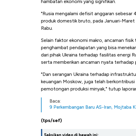
hambatan ekonomi yang signifikan.
"Rusia mengalami defisit anggaran sebesar 4,5
produk domestik bruto, pada Januari-Maret 
Rabu.
Selain faktor ekonomi makro, ancaman fisik t
penghambat pendapatan yang bisa menekan 
dari pihak Ukraina terhadap fasilitas ener
serta memberikan ancaman nyata terhadap 
"Dan serangan Ukraina terhadap infrastrukt
keuangan Moskow, juga telah berkontribus
pemotongan produksi minyak," tutup laporan
Baca:
9 Perkembangan Baru AS-Iran, Mojtaba 
(tps/sef)
Saksikan video di bawah ini: