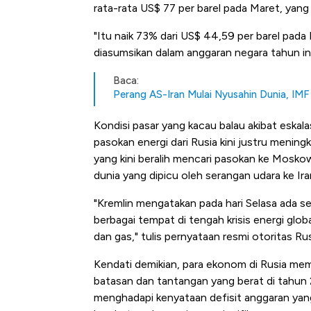
Alas Kaki Tumbuh Double Dig
rata-rata US$ 77 per barel pada Maret, yang
"Itu naik 73% dari US$ 44,59 per barel pada 
diasumsikan dalam anggaran negara tahun ini
Baca:
Perang AS-Iran Mulai Nyusahin Dunia, IMF 
Kondisi pasar yang kacau balau akibat eska
pasokan energi dari Rusia kini justru menin
yang kini beralih mencari pasokan ke Mosko
dunia yang dipicu oleh serangan udara ke Iran
"Kremlin mengatakan pada hari Selasa ada se
berbagai tempat di tengah krisis energi gl
dan gas," tulis pernyataan resmi otoritas Rus
Kendati demikian, para ekonom di Rusia mem
batasan dan tantangan yang berat di tahun 
menghadapi kenyataan defisit anggaran yang 