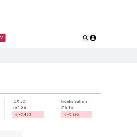
TV
IDX 30
Indeks Saham Syariah Indonesia
354.26
219.16
-0.46
%
-0.29
%