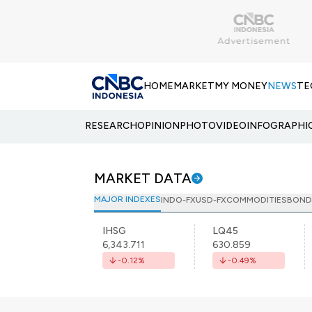
HOME
MARKET
MY MONEY
NEWS
TE
RESEARCH
OPINION
PHOTO
VIDEO
INFOGRAPHI
MARKET DATA
MAJOR INDEXES
INDO-FX
USD-FX
COMMODITIES
BOND
IHSG
LQ45
6,343.711
630.859
-0.12
%
-0.49
%