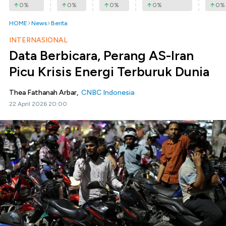
0
%
0
%
0
%
0
%
0
%
HOME
News
Berita
INTERNASIONAL
Data Berbicara, Perang AS-Iran
Picu Krisis Energi Terburuk Dunia
Thea Fathanah Arbar,
CNBC Indonesia
22 April 2026 20:00