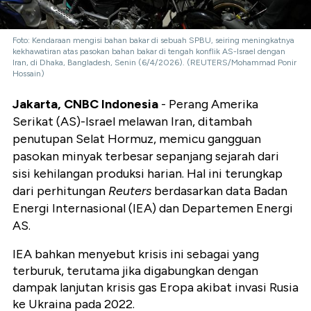
Foto: Kendaraan mengisi bahan bakar di sebuah SPBU, seiring meningkatnya
kekhawatiran atas pasokan bahan bakar di tengah konflik AS-Israel dengan
Iran, di Dhaka, Bangladesh, Senin (6/4/2026). (REUTERS/Mohammad Ponir
Hossain)
Jakarta, CNBC Indonesia
- Perang Amerika
Serikat (AS)-Israel melawan Iran, ditambah
penutupan Selat Hormuz, memicu gangguan
pasokan minyak terbesar sepanjang sejarah dari
sisi kehilangan produksi harian. Hal ini terungkap
dari perhitungan
Reuters
berdasarkan data Badan
Energi Internasional (IEA) dan Departemen Energi
AS.
IEA bahkan menyebut krisis ini sebagai yang
terburuk, terutama jika digabungkan dengan
dampak lanjutan krisis gas Eropa akibat invasi Rusia
ke Ukraina pada 2022.