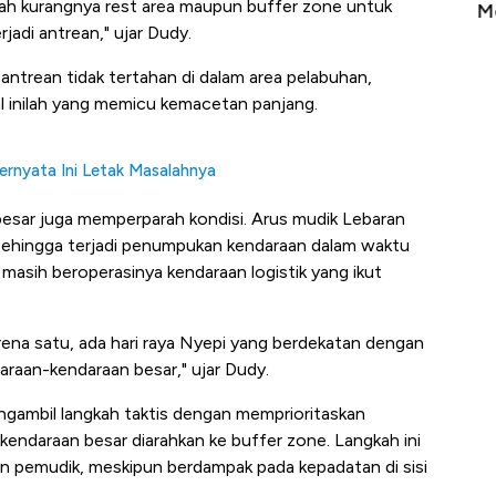
lah kurangnya rest area maupun buffer zone untuk
erbahaya
Mana yang Cuannya Paling Menyala?
Pe
adi antrean," ujar Dudy.
, antrean tidak tertahan di dalam area pelabuhan,
al inilah yang memicu kemacetan panjang.
Ternyata Ini Letak Masalahnya
 besar juga memperparah kondisi. Arus mudik Lebaran
 sehingga terjadi penumpukan kendaraan dalam waktu
 masih beroperasinya kendaraan logistik yang ikut
rena satu, ada hari raya Nyepi yang berdekatan dengan
daraan-kendaraan besar," ujar Dudy.
gambil langkah taktis dengan memprioritaskan
endaraan besar diarahkan ke buffer zone. Langkah ini
an pemudik, meskipun berdampak pada kepadatan di sisi