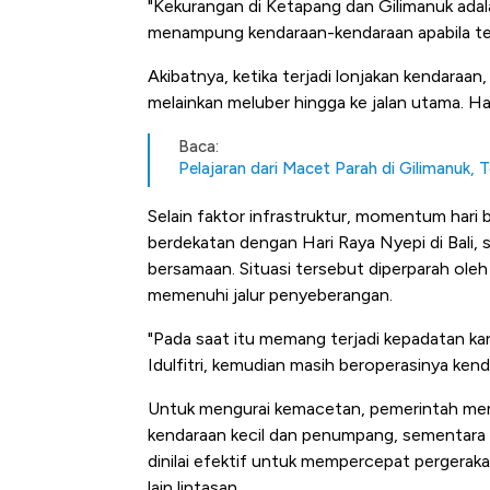
"Kekurangan di Ketapang dan Gilimanuk ada
Tembaga Terbang ke Zona B
menampung kendaraan-kendaraan apabila terj
Akibatnya, ketika terjadi lonjakan kendaraan
melainkan meluber hingga ke jalan utama. H
Baca:
Pelajaran dari Macet Parah di Gilimanuk, 
Selain faktor infrastruktur, momentum hari
berdekatan dengan Hari Raya Nyepi di Bali,
bersamaan. Situasi tersebut diperparah oleh
memenuhi jalur penyeberangan.
"Pada saat itu memang terjadi kepadatan ka
Idulfitri, kemudian masih beroperasinya ken
Untuk mengurai kemacetan, pemerintah men
kendaraan kecil dan penumpang, sementara k
dinilai efektif untuk mempercepat pergerak
lain lintasan.