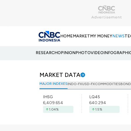
HOME
MARKET
MY MONEY
NEWS
TE
RESEARCH
OPINION
PHOTO
VIDEO
INFOGRAPHI
MARKET DATA
MAJOR INDEXES
INDO-FX
USD-FX
COMMODITIES
BOND
IHSG
LQ45
6,409.654
640.294
1.04
%
1.5
%