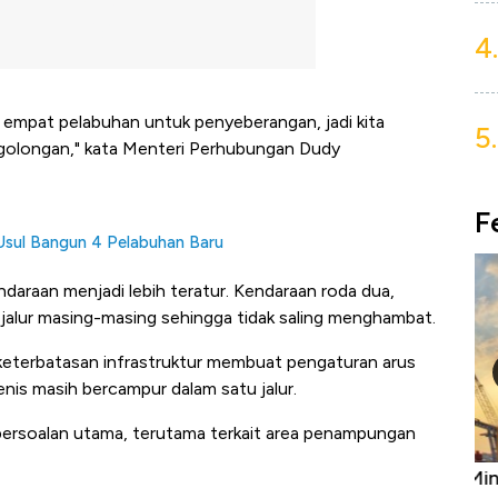
4.
 empat pelabuhan untuk penyeberangan, jadi kita
5.
 golongan," kata Menteri Perhubungan Dudy
F
 Usul Bangun 4 Pelabuhan Baru
daraan menjadi lebih teratur. Kendaraan roda dua,
ki jalur masing-masing sehingga tidak saling menghambat.
, keterbatasan infrastruktur membuat pengaturan arus
jenis masih bercampur dalam satu jalur.
 persoalan utama, terutama terkait area penampungan
Harga
Adu Panas Kinerja Emiten Minyak RI,
10