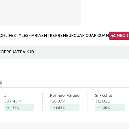
CH
LIFESTYLE
SHARIA
ENTREPRENEUR
CUAP CUAP CUAN
CNBC 
C
BERBUATBAIK.ID
S
JII
Pefindo i-Grade
Sri-Kehati
387.404
160.377
312.025
1.81
%
1.88
%
1.35
%