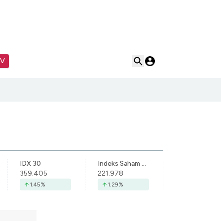
TV
IDX 30
Indeks Saham Syariah Indonesia
359.405
221.978
1.45
%
1.29
%