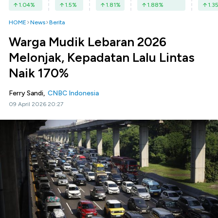
1.04
%
1.5
%
1.81
%
1.88
%
1.3
HOME
News
Berita
Warga Mudik Lebaran 2026
Melonjak, Kepadatan Lalu Lintas
Naik 170%
Ferry Sandi,
CNBC Indonesia
09 April 2026 20:27