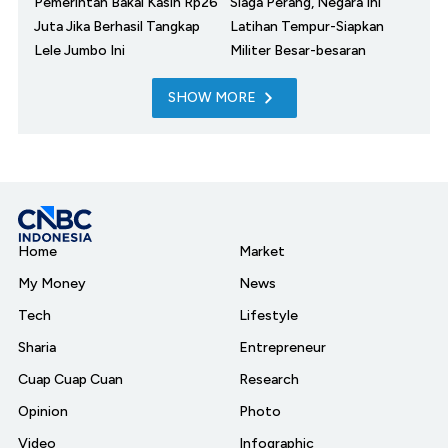
Pemerintah Bakal Kasih Rp26
Siaga Perang, Negara Ini
Juta Jika Berhasil Tangkap
Latihan Tempur-Siapkan
Lele Jumbo Ini
Militer Besar-besaran
SHOW MORE
Home
Market
My Money
News
Tech
Lifestyle
Sharia
Entrepreneur
Cuap Cuap Cuan
Research
Opinion
Photo
Video
Infographic