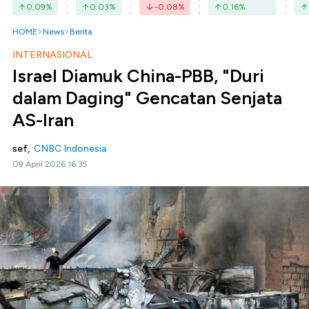
0.09
%
0.03
%
-0.08
%
0.16
%
HOME
News
Berita
INTERNASIONAL
Israel Diamuk China-PBB, "Duri
dalam Daging" Gencatan Senjata
AS-Iran
sef,
CNBC Indonesia
09 April 2026 16:35