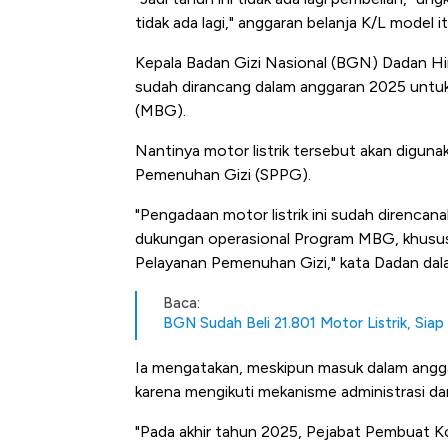
Tembaga Terbang ke Zona B
tidak ada lagi," anggaran belanja K/L model it
Kepala Badan Gizi Nasional (BGN) Dadan Hin
sudah dirancang dalam anggaran 2025 untuk
(MBG).
Nantinya motor listrik tersebut akan digun
Pemenuhan Gizi (SPPG).
"Pengadaan motor listrik ini sudah direncan
dukungan operasional Program MBG, khusus
Pelayanan Pemenuhan Gizi," kata Dadan dal
Baca:
BGN Sudah Beli 21.801 Motor Listrik, Sia
Ia mengatakan, meskipun masuk dalam anggar
karena mengikuti mekanisme administrasi d
"Pada akhir tahun 2025, Pejabat Pembuat 