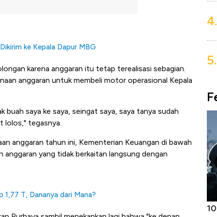
4.
p Dikirim ke Kepala Dapur MBG
5.
longan karena anggaran itu tetap terealisasi sebagian.
unaan anggaran untuk membeli motor operasional Kepala
F
anak buah saya ke saya, seingat saya, saya tanya sudah
 lolos," tegasnya.
naan anggaran tahun ini, Kementerian Keuangan di bawah
 anggaran yang tidak berkaitan langsung dengan
p 1,77 T, Dananya dari Mana?
Harga
Adu Panas Kinerja Emiten Minyak RI,
10
ungkap Purbaya sambil menekankan lagi bahwa "ke depan