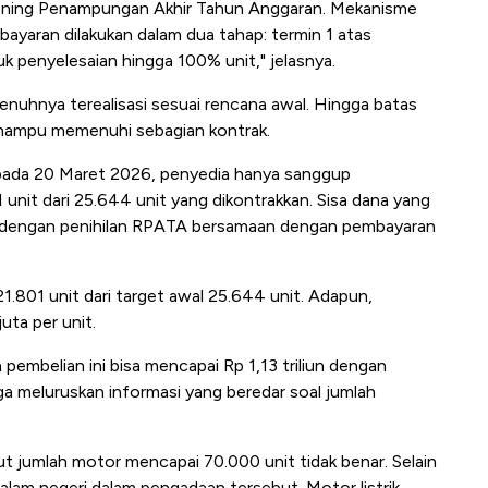
ning Penampungan Akhir Tahun Anggaran. Mekanisme
ayaran dilakukan dalam dua tahap: termin 1 atas
k penyelesaian hingga 100% unit," jelasnya.
nuhnya terealisasi sesuai rencana awal. Hingga batas
 mampu memenuhi sebagian kontrak.
pada 20 Maret 2026, penyedia hanya sanggup
unit dari 25.644 unit yang dikontrakkan. Sisa dana yang
ra dengan penihilan RPATA bersamaan dengan pembayaran
21.801 unit dari target awal 25.644 unit. Adapun,
uta per unit.
embelian ini bisa mencapai Rp 1,13 triliun dengan
uga meluruskan informasi yang beredar soal jumlah
jumlah motor mencapai 70.000 unit tidak benar. Selain
am negeri dalam pengadaan tersebut. Motor listrik