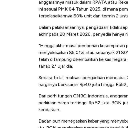
anggarannya masuk dalam RPATA atau Reke
ini sesuai PMK 84 Tahun 2025, di mana pemb
terselesaikannya 60% unit dan termin 2 untu
Dalam pelaksanaannya, pengadaan tidak sepe
akhir pada 20 Maret 2026, penyedia hanya
"Hingga akhir masa pemberian kesempatan 
menyelesaikan 85,01% atau sebanyak 21.801 
telah ditampung dikembalikan ke kas nega
tahap 2," ujar dia.
Secara total, realisasi pengadaan mencapai 
harganya berkisaran Rp40 juta hingga Rp52 j
Dari perhitungan CNBC Indonesia, anggaran p
perkiraan harga tertinggi Rp 52 juta. BGN j
kendaraan.
Dadan pun menegaskan kabar yang menyebut 
itu, BGN menekankan penggunaan produk dal