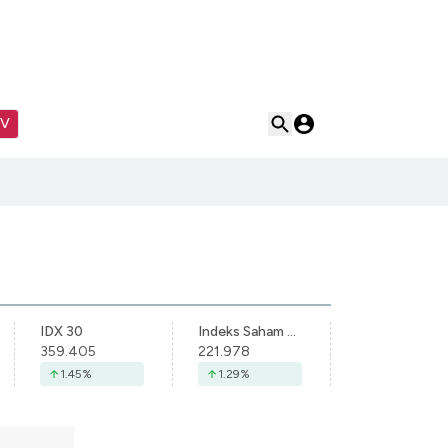
TV
IDX 30
Indeks Saham Syariah Indonesia
359.405
221.978
1.45
%
1.29
%