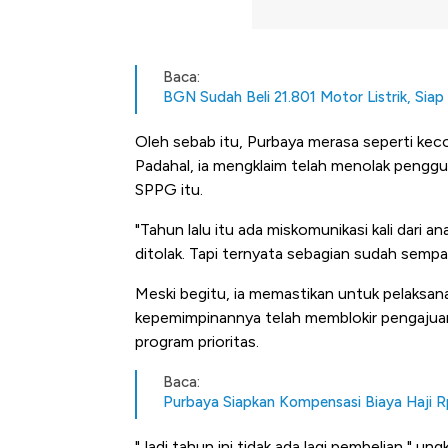
Baca:
BGN Sudah Beli 21.801 Motor Listrik, Sia
Oleh sebab itu, Purbaya merasa seperti keco
Padahal, ia mengklaim telah menolak pengg
SPPG itu.
"Tahun lalu itu ada miskomunikasi kali dari 
ditolak. Tapi ternyata sebagian sudah sempat
Meski begitu, ia memastikan untuk pelaksa
kepemimpinannya telah memblokir pengajuan
program prioritas.
Baca:
Purbaya Siapkan Kompensasi Biaya Haji R
Kongo Tutup Keran Ekspor, 
"Jadi tahun ini tidak ada lagi pembelian," 