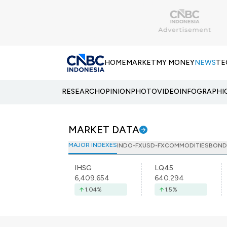
HOME
MARKET
MY MONEY
NEWS
TE
RESEARCH
OPINION
PHOTO
VIDEO
INFOGRAPHI
MARKET DATA
MAJOR INDEXES
INDO-FX
USD-FX
COMMODITIES
BOND
IHSG
LQ45
6,409.654
640.294
1.04
%
1.5
%