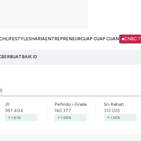
CH
LIFESTYLE
SHARIA
ENTREPRENEUR
CUAP CUAP CUAN
CNBC 
C
BERBUATBAIK.ID
S
JII
Pefindo i-Grade
Sri-Kehati
387.404
160.377
312.025
1.81
%
1.88
%
1.35
%