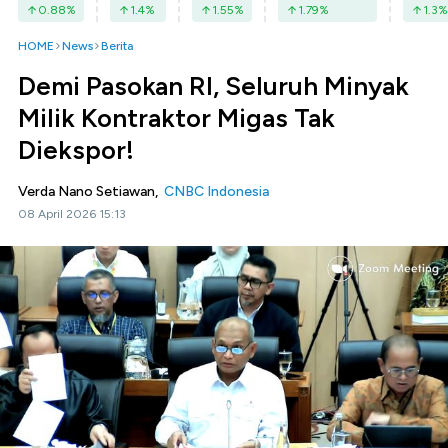
0.88
%
1.4
%
1.55
%
1.79
%
1.3
%
HOME
News
Berita
Demi Pasokan RI, Seluruh Minyak
Milik Kontraktor Migas Tak
Diekspor!
Verda Nano Setiawan,
CNBC Indonesia
08 April 2026 15:13