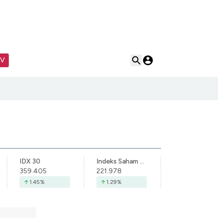
TV
IDX 30
Indeks Saham Syariah Indonesia
359.405
221.978
1.45
%
1.29
%