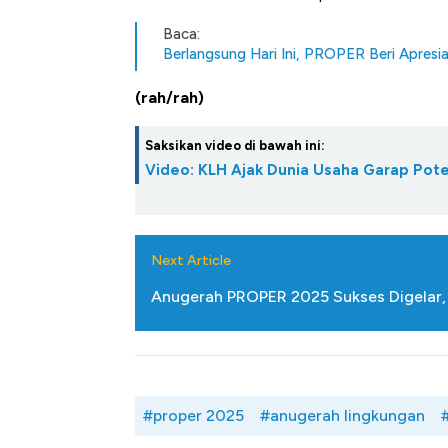
Tembaga Terbang ke Zona B
Baca:
Berlangsung Hari Ini, PROPER Beri Apresi
(rah/rah)
Saksikan video di bawah ini:
Video: KLH Ajak Dunia Usaha Garap Pot
Next Article
Anugerah PROPER 2025 Sukses Digelar, M
#proper 2025
#anugerah lingkungan