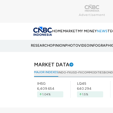
HOME
MARKET
MY MONEY
NEWS
TE
RESEARCH
OPINION
PHOTO
VIDEO
INFOGRAPHI
MARKET DATA
MAJOR INDEXES
INDO-FX
USD-FX
COMMODITIES
BOND
IHSG
LQ45
6,409.654
640.294
1.04
%
1.5
%