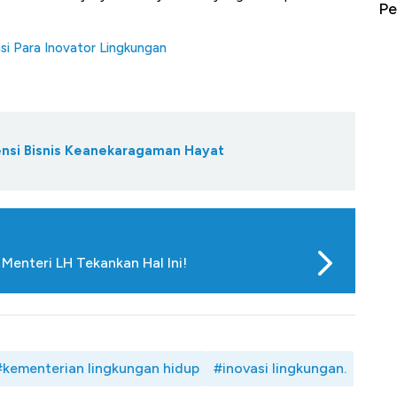
erbahaya
Mana yang Cuannya Paling Menyala?
Pe
asi Para Inovator Lingkungan
ensi Bisnis Keanekaragaman Hayat
enteri LH Tekankan Hal Ini!
#kementerian lingkungan hidup
#inovasi lingkungan.