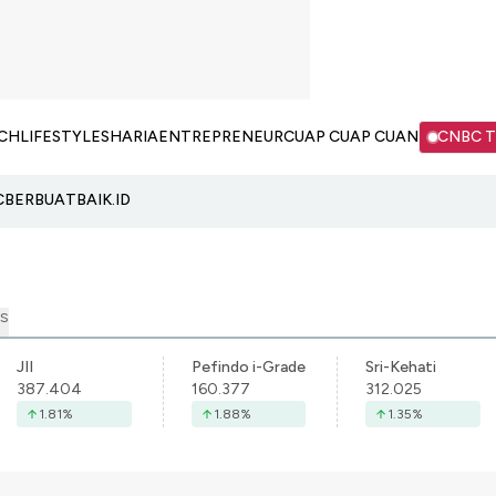
CH
LIFESTYLE
SHARIA
ENTREPRENEUR
CUAP CUAP CUAN
CNBC 
C
BERBUATBAIK.ID
S
JII
Pefindo i-Grade
Sri-Kehati
387.404
160.377
312.025
1.81
%
1.88
%
1.35
%